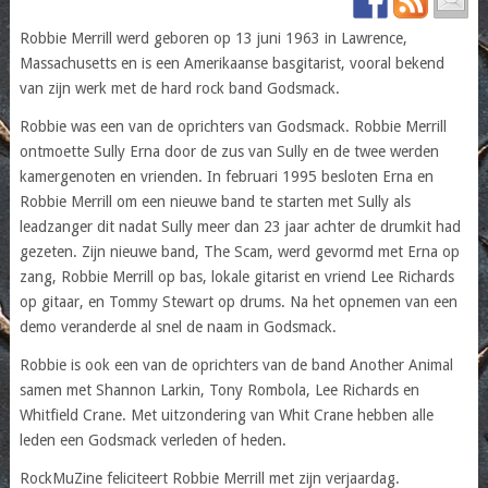
Robbie Merrill werd geboren op 13 juni 1963 in Lawrence,
Massachusetts en is een Amerikaanse basgitarist, vooral bekend
van zijn werk met de hard rock band Godsmack.
Robbie was een van de oprichters van Godsmack. Robbie Merrill
ontmoette Sully Erna door de zus van Sully en de twee werden
kamergenoten en vrienden. In februari 1995 besloten Erna en
Robbie Merrill om een nieuwe band te starten met Sully als
leadzanger dit nadat Sully meer dan 23 jaar achter de drumkit had
gezeten. Zijn nieuwe band, The Scam, werd gevormd met Erna op
zang, Robbie Merrill op bas, lokale gitarist en vriend Lee Richards
op gitaar, en Tommy Stewart op drums. Na het opnemen van een
demo veranderde al snel de naam in Godsmack.
Robbie is ook een van de oprichters van de band Another Animal
samen met Shannon Larkin, Tony Rombola, Lee Richards en
Whitfield Crane. Met uitzondering van Whit Crane hebben alle
leden een Godsmack verleden of heden.
RockMuZine feliciteert Robbie Merrill met zijn verjaardag.