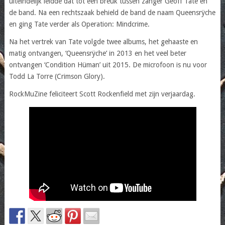
uiteindelijk leidde dat tot een breuk tussen zanger Geoff Tate en
de band. Na een rechtszaak behield de band de naam Queensrÿche
en ging Tate verder als Operation: Mindcrime.
Na het vertrek van Tate volgde twee albums, het gehaaste en
matig ontvangen, ‘Queensrÿche’ in 2013 en het veel beter
ontvangen ‘Condition Hüman’ uit 2015. De microfoon is nu voor
Todd La Torre (Crimson Glory).
RockMuZine feliciteert Scott Rockenfield met zijn verjaardag.