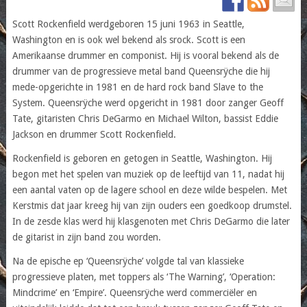
Scott Rockenfield werdgeboren 15 juni 1963 in Seattle,
Washington en is ook wel bekend als srock. Scott is een
Amerikaanse drummer en componist. Hij is vooral bekend als de
drummer van de progressieve metal band Queensrÿche die hij
mede-opgerichte in 1981 en de hard rock band Slave to the
System. Queensrÿche werd opgericht in 1981 door zanger Geoff
Tate, gitaristen Chris DeGarmo en Michael Wilton, bassist Eddie
Jackson en drummer Scott Rockenfield.
Rockenfield is geboren en getogen in Seattle, Washington. Hij
begon met het spelen van muziek op de leeftijd van 11, nadat hij
een aantal vaten op de lagere school en deze wilde bespelen. Met
Kerstmis dat jaar kreeg hij van zijn ouders een goedkoop drumstel.
In de zesde klas werd hij klasgenoten met Chris DeGarmo die later
de gitarist in zijn band zou worden.
Na de epische ep ‘Queensrÿche’ volgde tal van klassieke
progressieve platen, met toppers als ‘The Warning’, ‘Operation:
Mindcrime’ en ‘Empire’. Queensrÿche werd commerciëler en