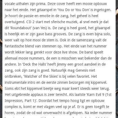
vocale uithalen zijn prima. Deze cover heeft een mooie opbouw
naar het einde. Het gitaarspel in ‘You Do or You Don’ is ingetogen.
Je hoort de passie en emotie in de zang, het geheel is heel
overtuigend. CD 2 start met sferische muziek, al snel merk je dat
dit ‘Roundabout’ (van Yes) is. De zang is heel goed, het gitaarspel
is heerlijk en er zijn gave bass grooves. De zang is even bijna solo,
weer valt op hoe mooi de stem is. Ook in de samenzang valt de
fantastische blend van stemmen op. Het einde van het nummer
wordt lekker lang gerekt voor deze live show. De band speelt
allemaal mooie nummers, de een is misschien wat bekender dan de
andere. In ‘Deck the Halls’ heeft Jimmy een groot aandeel in de
zang, ook zijn zang is goed. Natuurlijk mag Genesis niet
ontbreken, ‘Watcher of the Skies’ is bij velen favoriet. Het
instrumentale intro en de eerste zinnen bezorgen mij kippenvel.
Soms ebt het kippenvel beetje weg maar keert steeds weer terug.
Het uitgebreide applaus is zeer terecht. Als laatste ‘Karn Evil 9 (1st
Impression, Part 1)’. Doordat het tempo hoog ligt en opbouw
complex is, komt er met vlagen veel op je af. Er is geen toegift te
horen, zodat de cd wat onverwacht is afgelopen. Na ieder nummer