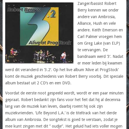
Zanger/bassist Robert
Berry kennen we onder
andere van Ambrosia,
Alliance, Hush en vele
andere. Keith Emerson en
Carl Palmer vroegen hem
om Greg Lake (van ELP)
te vervangen. De
bandnaam werd ‘3’. Nadat
er meer leden bij kwamen
werd dit veranderd in ‘3.2’. Op het live album ‘Alive at ProgStock’
komt de muziek geschiedenis van Robert Berry voorbij. Dit speciale
album bestaat uit 2 CD’s en een DVD.
Voordat de eerste noot gespeeld wordt, wordt er een paar minuten
gepraat. Robert bedankt zijn fans voor het feit dat hij al decennia
lang van de muziek kan leven, daarbij roemt hij ook zijn
muziekvrienden. ‘Life Beyond L.A.’ is de titeltrack van het derde
album van Ambrosia. De songtekst is goed te verstaan, zodat je
mee kunt zingen met dit ” oudje”. Het geluid had iets voller mogen