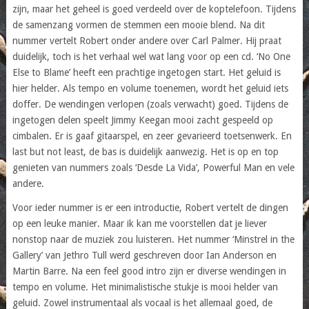
zijn, maar het geheel is goed verdeeld over de koptelefoon. Tijdens
de samenzang vormen de stemmen een mooie blend. Na dit
nummer vertelt Robert onder andere over Carl Palmer. Hij praat
duidelijk, toch is het verhaal wel wat lang voor op een cd. ‘No One
Else to Blame’ heeft een prachtige ingetogen start. Het geluid is
hier helder. Als tempo en volume toenemen, wordt het geluid iets
doffer. De wendingen verlopen (zoals verwacht) goed. Tijdens de
ingetogen delen speelt Jimmy Keegan mooi zacht gespeeld op
cimbalen. Er is gaaf gitaarspel, en zeer gevarieerd toetsenwerk. En
last but not least, de bas is duidelijk aanwezig. Het is op en top
genieten van nummers zoals ‘Desde La Vida’, Powerful Man en vele
andere.
Voor ieder nummer is er een introductie, Robert vertelt de dingen
op een leuke manier. Maar ik kan me voorstellen dat je liever
nonstop naar de muziek zou luisteren. Het nummer ‘Minstrel in the
Gallery’ van Jethro Tull werd geschreven door Ian Anderson en
Martin Barre. Na een feel good intro zijn er diverse wendingen in
tempo en volume. Het minimalistische stukje is mooi helder van
geluid. Zowel instrumentaal als vocaal is het allemaal goed, de