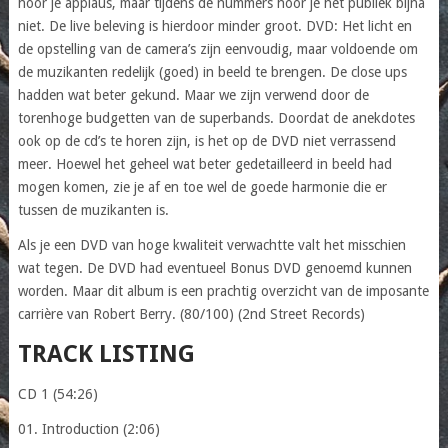
hoor je applaus, maar tijdens de nummers hoor je het publiek bijna
niet. De live beleving is hierdoor minder groot. DVD: Het licht en
de opstelling van de camera’s zijn eenvoudig, maar voldoende om
de muzikanten redelijk (goed) in beeld te brengen. De close ups
hadden wat beter gekund. Maar we zijn verwend door de
torenhoge budgetten van de superbands. Doordat de anekdotes
ook op de cd’s te horen zijn, is het op de DVD niet verrassend
meer. Hoewel het geheel wat beter gedetailleerd in beeld had
mogen komen, zie je af en toe wel de goede harmonie die er
tussen de muzikanten is.
Als je een DVD van hoge kwaliteit verwachtte valt het misschien
wat tegen. De DVD had eventueel Bonus DVD genoemd kunnen
worden. Maar dit album is een prachtig overzicht van de imposante
carrière van Robert Berry. (80/100) (2nd Street Records)
TRACK LISTING
CD 1 (54:26)
01. Introduction (2:06)