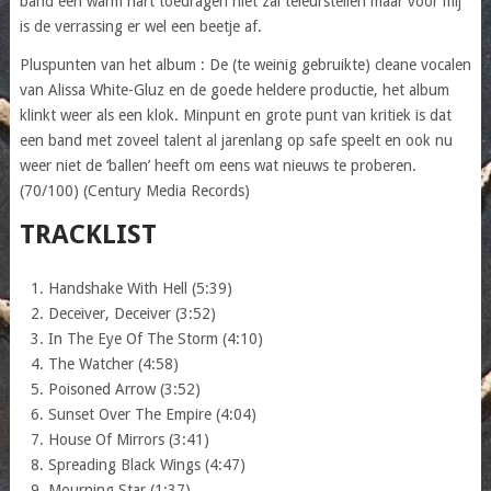
band een warm hart toedragen niet zal teleurstellen maar voor mij
is de verrassing er wel een beetje af.
Pluspunten van het album : De (te weinig gebruikte) cleane vocalen
van Alissa White-Gluz en de goede heldere productie, het album
klinkt weer als een klok. Minpunt en grote punt van kritiek is dat
een band met zoveel talent al jarenlang op safe speelt en ook nu
weer niet de ‘ballen’ heeft om eens wat nieuws te proberen.
(70/100) (Century Media Records)
TRACKLIST
Handshake With Hell (5:39)
Deceiver, Deceiver (3:52)
In The Eye Of The Storm (4:10)
The Watcher (4:58)
Poisoned Arrow (3:52)
Sunset Over The Empire (4:04)
House Of Mirrors (3:41)
Spreading Black Wings (4:47)
Mourning Star (1:37)