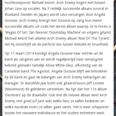
hoofdcomponist Michael Amott. Arch Enemy begint met bassist
Johan Liiva op vocalen. Na 3 redelijk succesvolle albums (vooral in
thuisland Zweden en Japan) wordt Liiva vervangen door Angela
Gossow. Arch Enemy brengt met Gossow op zang hun meest
succesvolle albums uit zoals het eerste album waarop ze te horen is
‘Wages Of Sin’, fan favoriet ‘Doomsday Machine’ en volgens gitarist
Michael Amott het ultieme Arch Enemy-album ‘Rise Of The Tyrant’,
dat hij omschrijft als de perfecte mix tussen melodie en bruutheid.
Op 17 maart 2014 kondigt Angela Gossow haar vertrek uit de
band als zangeres aan en wordt tegelijkertijd haar vervangster
bekend gemaakt namelijk Alissa White-Gluz, afkomstig van de
Canadese band The Agonist. Angela Gossow blijft wel betrokken
bij de band en gaat de belangen van Arch Enemy behartigen als
manager. In datzelfde jaar komt ook gitaarvirtuoos Jeff Loomis
(Nevermore) de gelederen versterken. Nu ligt dan het 11e album
‘Deceivers’ op de draaitafel. Ook met dit nieuwe album weet Arch
Enemy niet goed (of juist wel) welke fans ze willen bedienen en
welke muzikale koers ze willen gaan varen. Het is weer schipperen
tussen het nieuwere melodieuze en het oudere extremere werk.