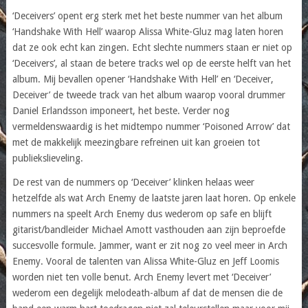
‘Deceivers’ opent erg sterk met het beste nummer van het album
‘Handshake With Hell’ waarop Alissa White-Gluz mag laten horen
dat ze ook echt kan zingen. Echt slechte nummers staan er niet op
‘Deceivers’, al staan de betere tracks wel op de eerste helft van het
album. Mij bevallen opener ‘Handshake With Hell’ en ‘Deceiver,
Deceiver’ de tweede track van het album waarop vooral drummer
Daniel Erlandsson imponeert, het beste. Verder nog
vermeldenswaardig is het midtempo nummer ‘Poisoned Arrow’ dat
met de makkelijk meezingbare refreinen uit kan groeien tot
publiekslieveling.
De rest van de nummers op ‘Deceiver’ klinken helaas weer
hetzelfde als wat Arch Enemy de laatste jaren laat horen. Op enkele
nummers na speelt Arch Enemy dus wederom op safe en blijft
gitarist/bandleider Michael Amott vasthouden aan zijn beproefde
succesvolle formule. Jammer, want er zit nog zo veel meer in Arch
Enemy. Vooral de talenten van Alissa White-Gluz en Jeff Loomis
worden niet ten volle benut. Arch Enemy levert met ‘Deceiver’
wederom een degelijk melodeath-album af dat de mensen die de