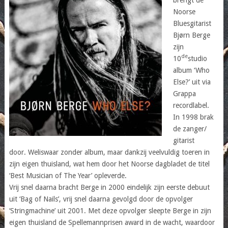
Noorse
Bluesgitarist
Bjørn Berge
zijn
de
10
studio
album ‘Who
Else?’ uit via
Grappa
recordlabel.
In 1998 brak
de zanger/
gitarist
door. Weliswaar zonder album, maar dankzij veelvuldig toeren in
zijn eigen thuisland, wat hem door het Noorse dagbladet de titel
‘Best Musician of The Year’ opleverde.
Vrij snel daarna bracht Berge in 2000 eindelijk zijn eerste debuut
uit ‘Bag of Nails’, vrij snel daarna gevolgd door de opvolger
‘Stringmachine’ uit 2001. Met deze opvolger sleepte Berge in zijn
eigen thuisland de Spellemannprisen award in de wacht, waardoor