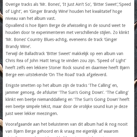
Overige tracks als ‘Mr. Bones’, ‘It Just Ain’t So’, ‘Bitter Sweet’,’Speed
of Light’, en ‘Ginger Brandy Wine’ houden het kwalitatief hoge
niveau van het album vast.
Opvallend is hoe Bjørn Berge de afwisseling in de sound weet te
houden door te experimenteren met verschillende stijlen. Zo klinkt
‘Mr. Bones’ Country Blues-achtig, eveneens de track ‘Ginger
Brandy Wine’.
Terwijl de Balladtrack ‘Bitter Sweet’ makkelijk op een album van
Chris Rea of John Hiatt terug te vinden zou zijn. ‘Speed of Light’
heeft zelfs een lekkere Stoner Rock sound en daarmee heeft Bjørn
Berge een uitstekende ‘On The Road’ track afgeleverd.
Enigste smetten op het album zijn de tracks ‘The Calling’ en,
jammer genoeg, de afsluiter ‘The Sun’s Going Down’. ‘The Calling’
klinkt een beetje niemanddallerig en ‘The Sun’s Going Down’ heeft
een beetje simpele tekst, maar door de vrolijke sound kun je deze
juist weer lekker meezingen.
Voorafgaande aan het beluisteren van dit album had ik nog nooit
van Bjørn Berge gehoord en ik vraag me eigenlijk af waarom