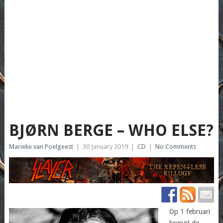
BJØRN BERGE – WHO ELSE?
Marieke van Poelgeest
|
30 January 2019
|
CD
|
No Comments
Op 1 februari
brengt de