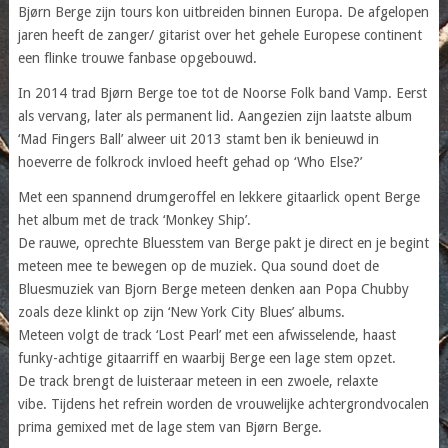
Bjørn Berge zijn tours kon uitbreiden binnen Europa. De afgelopen
jaren heeft de zanger/ gitarist over het gehele Europese continent
een flinke trouwe fanbase opgebouwd.
In 2014 trad Bjørn Berge toe tot de Noorse Folk band Vamp. Eerst
als vervang, later als permanent lid. Aangezien zijn laatste album
‘Mad Fingers Ball’ alweer uit 2013 stamt ben ik benieuwd in
hoeverre de folkrock invloed heeft gehad op ‘Who Else?’
Met een spannend drumgeroffel en lekkere gitaarlick opent Berge
het album met de track ‘Monkey Ship’.
De rauwe, oprechte Bluesstem van Berge pakt je direct en je begint
meteen mee te bewegen op de muziek. Qua sound doet de
Bluesmuziek van Bjorn Berge meteen denken aan Popa Chubby
zoals deze klinkt op zijn ‘New York City Blues’ albums.
Meteen volgt de track ‘Lost Pearl’ met een afwisselende, haast
funky-achtige gitaarriff en waarbij Berge een lage stem opzet.
De track brengt de luisteraar meteen in een zwoele, relaxte
vibe. Tijdens het refrein worden de vrouwelijke achtergrondvocalen
prima gemixed met de lage stem van Bjørn Berge.