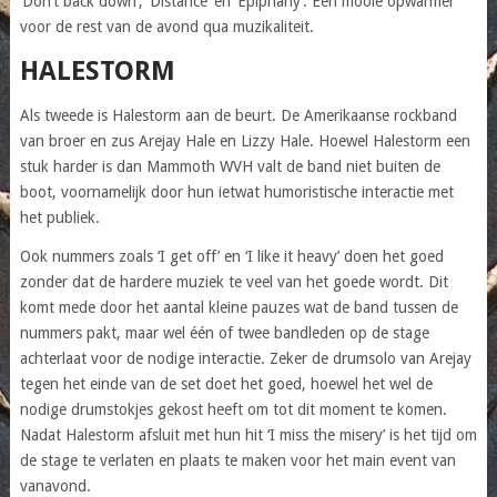
‘Don’t back down’, ‘Distance’ en ‘Epiphany’. Een mooie opwarmer
voor de rest van de avond qua muzikaliteit.
HALESTORM
Als tweede is Halestorm aan de beurt. De Amerikaanse rockband
van broer en zus Arejay Hale en Lizzy Hale. Hoewel Halestorm een
stuk harder is dan Mammoth WVH valt de band niet buiten de
boot, voornamelijk door hun ietwat humoristische interactie met
het publiek.
Ook nummers zoals ‘I get off’ en ‘I like it heavy’ doen het goed
zonder dat de hardere muziek te veel van het goede wordt. Dit
komt mede door het aantal kleine pauzes wat de band tussen de
nummers pakt, maar wel één of twee bandleden op de stage
achterlaat voor de nodige interactie. Zeker de drumsolo van Arejay
tegen het einde van de set doet het goed, hoewel het wel de
nodige drumstokjes gekost heeft om tot dit moment te komen.
Nadat Halestorm afsluit met hun hit ‘I miss the misery’ is het tijd om
de stage te verlaten en plaats te maken voor het main event van
vanavond.