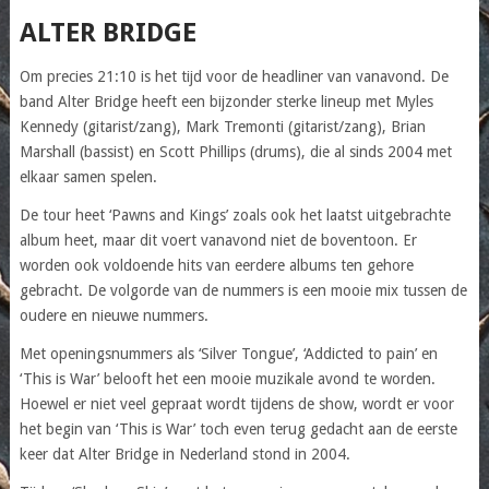
ALTER BRIDGE
Om precies 21:10 is het tijd voor de headliner van vanavond. De
band Alter Bridge heeft een bijzonder sterke lineup met Myles
Kennedy (gitarist/zang), Mark Tremonti (gitarist/zang), Brian
Marshall (bassist) en Scott Phillips (drums), die al sinds 2004 met
elkaar samen spelen.
De tour heet ‘Pawns and Kings’ zoals ook het laatst uitgebrachte
album heet, maar dit voert vanavond niet de boventoon. Er
worden ook voldoende hits van eerdere albums ten gehore
gebracht. De volgorde van de nummers is een mooie mix tussen de
oudere en nieuwe nummers.
Met openingsnummers als ‘Silver Tongue’, ‘Addicted to pain’ en
‘This is War’ belooft het een mooie muzikale avond te worden.
Hoewel er niet veel gepraat wordt tijdens de show, wordt er voor
het begin van ‘This is War’ toch even terug gedacht aan de eerste
keer dat Alter Bridge in Nederland stond in 2004.