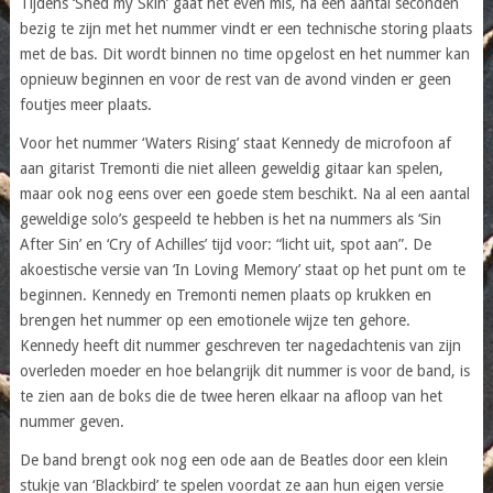
Tijdens ‘Shed my Skin’ gaat het even mis, na een aantal seconden
bezig te zijn met het nummer vindt er een technische storing plaats
met de bas. Dit wordt binnen no time opgelost en het nummer kan
opnieuw beginnen en voor de rest van de avond vinden er geen
foutjes meer plaats.
Voor het nummer ‘Waters Rising’ staat Kennedy de microfoon af
aan gitarist Tremonti die niet alleen geweldig gitaar kan spelen,
maar ook nog eens over een goede stem beschikt. Na al een aantal
geweldige solo’s gespeeld te hebben is het na nummers als ‘Sin
After Sin’ en ‘Cry of Achilles’ tijd voor: “licht uit, spot aan”. De
akoestische versie van ‘In Loving Memory’ staat op het punt om te
beginnen. Kennedy en Tremonti nemen plaats op krukken en
brengen het nummer op een emotionele wijze ten gehore.
Kennedy heeft dit nummer geschreven ter nagedachtenis van zijn
overleden moeder en hoe belangrijk dit nummer is voor de band, is
te zien aan de boks die de twee heren elkaar na afloop van het
nummer geven.
De band brengt ook nog een ode aan de Beatles door een klein
stukje van ‘Blackbird’ te spelen voordat ze aan hun eigen versie