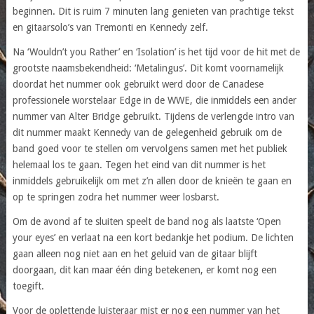
beginnen. Dit is ruim 7 minuten lang genieten van prachtige tekst
en gitaarsolo’s van Tremonti en Kennedy zelf.
Na ‘Wouldn’t you Rather’ en ‘Isolation’ is het tijd voor de hit met de
grootste naamsbekendheid: ‘Metalingus’. Dit komt voornamelijk
doordat het nummer ook gebruikt werd door de Canadese
professionele worstelaar Edge in de WWE, die inmiddels een ander
nummer van Alter Bridge gebruikt. Tijdens de verlengde intro van
dit nummer maakt Kennedy van de gelegenheid gebruik om de
band goed voor te stellen om vervolgens samen met het publiek
helemaal los te gaan. Tegen het eind van dit nummer is het
inmiddels gebruikelijk om met z’n allen door de knieën te gaan en
op te springen zodra het nummer weer losbarst.
Om de avond af te sluiten speelt de band nog als laatste ‘Open
your eyes’ en verlaat na een kort bedankje het podium. De lichten
gaan alleen nog niet aan en het geluid van de gitaar blijft
doorgaan, dit kan maar één ding betekenen, er komt nog een
toegift.
Voor de oplettende luisteraar mist er nog een nummer van het