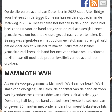
Op de allereerste avond van December in 2022 staat Alter Bridge
voor het eerst in de Ziggo Dome na hun eerdere optreden in de
Melkweg in 2004. Helaas pakte het bezoek in de Ziggo Dome niet
heel goed uit voor de band aangezien de zaal aanzienlijk kleiner
gemaakt was om toch het knusse gevoel naar voren te halen. De
2e ring was afgesloten en het podium een stuk naar voren gehaald
om de vloer een stuk kleiner te maken. Zelfs met de kleiner
gemaakte zaal kreeg de band het niet voor elkaar om uitverkocht
te zijn, maar dit mocht de pret en kwaliteit van de avond niet
drukken.
MAMMOTH WVH
Als eerste voorprogramma is Mammoth WVH aan de beurt. WVH
staat voor Wolfgang van Halen, de oprichter van de band en zoon
van legendarische gitarist Eddie van Halen. Ook al is de Ziggo
Dome nog half leeg, de band zet toch een ijzersterke set neer van
ongeveer 30 minuten met onder andere hun meest beluisterde hits