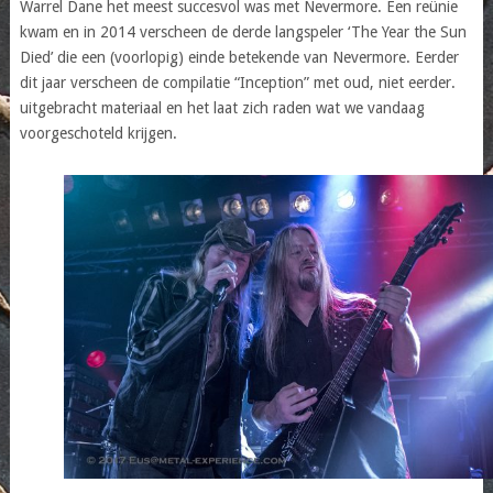
Warrel Dane het meest succesvol was met Nevermore. Een reünie
kwam en in 2014 verscheen de derde langspeler ‘The Year the Sun
Died’ die een (voorlopig) einde betekende van Nevermore. Eerder
dit jaar verscheen de compilatie “Inception” met oud, niet eerder.
uitgebracht materiaal en het laat zich raden wat we vandaag
voorgeschoteld krijgen.