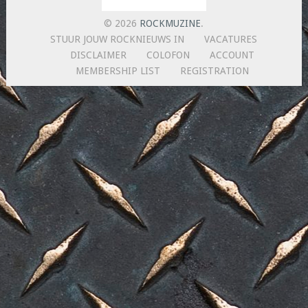
© 2026
ROCKMUZINE
.
STUUR JOUW ROCKNIEUWS IN
VACATURES
DISCLAIMER
COLOFON
ACCOUNT
MEMBERSHIP LIST
REGISTRATION