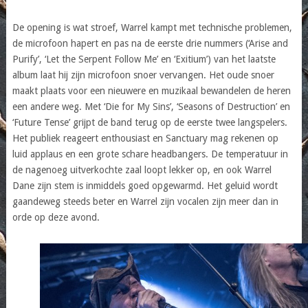
De opening is wat stroef, Warrel kampt met technische problemen,
de microfoon hapert en pas na de eerste drie nummers (‘Arise and
Purify’, ‘Let the Serpent Follow Me’ en ‘Exitium’) van het laatste
album laat hij zijn microfoon snoer vervangen. Het oude snoer
maakt plaats voor een nieuwere en muzikaal bewandelen de heren
een andere weg. Met ‘Die for My Sins’, ‘Seasons of Destruction’ en
‘Future Tense’ grijpt de band terug op de eerste twee langspelers.
Het publiek reageert enthousiast en Sanctuary mag rekenen op
luid applaus en een grote schare headbangers. De temperatuur in
de nagenoeg uitverkochte zaal loopt lekker op, en ook Warrel
Dane zijn stem is inmiddels goed opgewarmd. Het geluid wordt
gaandeweg steeds beter en Warrel zijn vocalen zijn meer dan in
orde op deze avond.