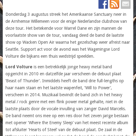
Donderdag 3 augustus streek het Amerikaanse Sanctuary neer in
de Arnhemse Willemeen voor de enige Nederlandse clubshow van
deze tour. Het betekende voor Warrel Dane en zijn mannen de
voorlaatste show van de tour, vandaag deed de band de laatste
show op Wacken Open Air waarna het gezelschap weer afreist naar
Seattle. Support act voor de avond was het Wageningse Lord
Volture die bijkans een thuis wedstrijd speelden.
Lord Volture
is een betrekkelijk jonge heavy metal band
opgericht in 2010 en datzelfde jaar verscheen de debuut plaat
‘Beast of Thunder’. Inmiddels heeft de band drie full-lengths op
haar naam staan en het laatste wapenfeit, ‘Will to Power’,
verscheen in 2014. Muzikaal bevindt de band zich in het heavy
metal / rock genre met een flink power metal gehalte, niet in de
laatste plaats door de vocale invulling van zanger David Marcelis.
De band neemt ons mee op een reis door het zeven jarige bestaan
met opener ‘Where the Enemy Sleep’ van het meest recente album
tot afsluiter ‘Hearts of Steel’ van de debuut plaat. De zaal in de