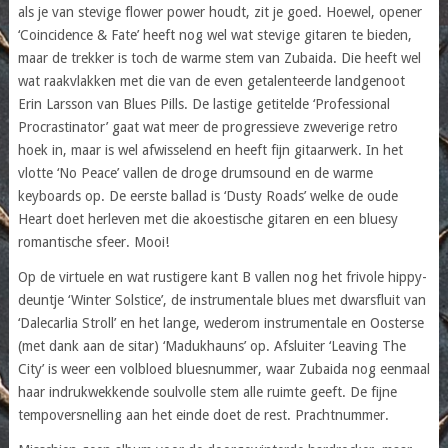
als je van stevige flower power houdt, zit je goed. Hoewel, opener
‘Coincidence & Fate’ heeft nog wel wat stevige gitaren te bieden,
maar de trekker is toch de warme stem van Zubaida. Die heeft wel
wat raakvlakken met die van de even getalenteerde landgenoot
Erin Larsson van Blues Pills. De lastige getitelde ‘Professional
Procrastinator’ gaat wat meer de progressieve zweverige retro
hoek in, maar is wel afwisselend en heeft fijn gitaarwerk. In het
vlotte ‘No Peace’ vallen de droge drumsound en de warme
keyboards op. De eerste ballad is ‘Dusty Roads’ welke de oude
Heart doet herleven met die akoestische gitaren en een bluesy
romantische sfeer. Mooi!
Op de virtuele en wat rustigere kant B vallen nog het frivole hippy-
deuntje ‘Winter Solstice’, de instrumentale blues met dwarsfluit van
‘Dalecarlia Stroll’ en het lange, wederom instrumentale en Oosterse
(met dank aan de sitar) ‘Madukhauns’ op. Afsluiter ‘Leaving The
City’ is weer een volbloed bluesnummer, waar Zubaida nog eenmaal
haar indrukwekkende soulvolle stem alle ruimte geeft. De fijne
tempoversnelling aan het einde doet de rest. Prachtnummer.