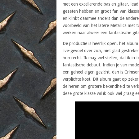
met een excellerende bas en gitaar, lea
gezeten hebben en groot fan van klassie
en klinkt daarmee anders dan de andere 
voorbeeld van het latere Metallica met 
werken naar alweer een fantastische gita
De productie is heerlijk open, het albu
live-gevoel over zich, niet glad gestre
hun recht. Ik mag wel stellen, dat ik i
fantastische debuut. Indien je van mod
een geheel eigen gezicht, dan is Crimso
verplichte kost. Dit album gaat op zeke
de heren om grotere bekendheid te verkr
deze grote klasse wil ik ook wel graag 