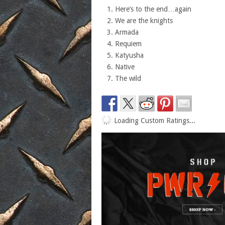
Here’s to the end…again
We are the knights
Armada
Requiem
Katyusha
Native
The wild
Loading Custom Ratings...