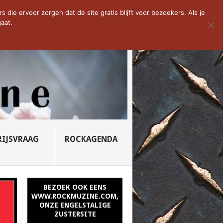
D VAN DE WEEK: SLEEPING...
die ervoor zorgen dat de site gratis blijft voor bezoekers. Als je
aat.
RIJSVRAAG
ROCKAGENDA
BEZOEK OOK EENS
WWW.ROCKMUZINE.COM,
ONZE ENGELSTALIGE
ZUSTERSITE