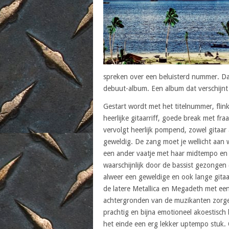
spreken over een beluisterd nummer. Daa
debuut-album. Een album dat verschijnt
Gestart wordt met het titelnummer, flin
heerlijke gitaarriff, goede break met fra
vervolgt heerlijk pompend, zowel gitaar 
geweldig. De zang moet je wellicht aan 
een ander vaatje met haar midtempo en 
waarschijnlijk door de bassist gezongen
alweer een geweldige en ook lange gitaar
de latere Metallica en Megadeth met e
achtergronden van de muzikanten zorgen 
prachtig en bijna emotioneel akoestisch
het einde een erg lekker uptempo stuk. 