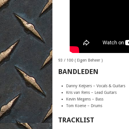
93 / 100 ( Eigen Beheer )
BANDLEDEN
Danny Keijsers – Vocals & Guitars
Kris van Rens – Lead Guitars
Kevin Megens – Bass
Tom Koene – Drums
TRACKLIST