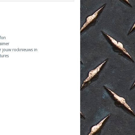
fon
laimer
r jouw rocknieuws in
tures