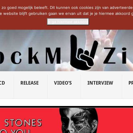
CIETY...
PRIDE OF LIONS – U...
SAVATAGE KOMT TERUG IN 0...
C
zo goed mogelijk beleeft. Dit kunnen ook cookies zijn van adverteerders 
e website blijft gebruiken gaan we ervan uit dat je je hiermee akkoord g
Ik ga hiermee akkoord
CD
RELEASE
VIDEO’S
INTERVIEW
P