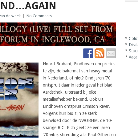
 END…AGAIN
van de week
|
No Comments
*
Colo
*
Disc
*
Stuu
*
Vaca
Noord-Brabant, Eindhoven om precies
te zijn, de bakermat van heavy metal
in Nederland, of niet? Eind jaren ’70
ontspruit daar in ieder geval het blad
Aardschok, uiteraard bij elke
metalliefhebber bekend. Ook uit
Eindhoven ontspruit Crimson River.
Volgens hun bio zijn ze sterk
beïnvloed door de NWOBHM, de 10-
snarige B.C. Rich geeft ze een jaren
’70-vibe, shredding a la Paul Gilbert en