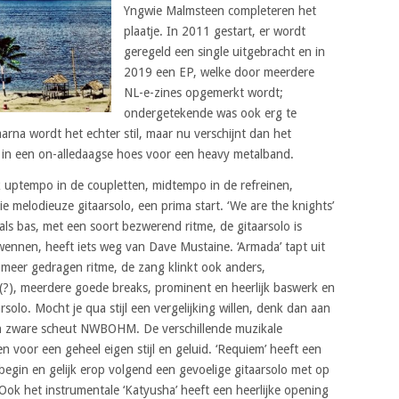
Yngwie Malmsteen completeren het
plaatje. In 2011 gestart, er wordt
geregeld een single uitgebracht en in
2019 een EP, welke door meerdere
NL-e-zines opgemerkt wordt;
ondergetekende was ook erg te
rna wordt het echter stil, maar nu verschijnt dan het
 in een on-alledaagse hoes voor een heavy metalband.
k uptempo in de coupletten, midtempo in de refreinen,
aie melodieuze gitaarsolo, een prima start. ‘We are the knights’
als bas, met een soort bezwerend ritme, de gitaarsolo is
wennen, heeft iets weg van Dave Mustaine. ‘Armada’ tapt uit
meer gedragen ritme, de zang klinkt ook anders,
 (?), meerdere goede breaks, prominent en heerlijk baswerk en
solo. Mocht je qua stijl een vergelijking willen, denk dan aan
en zware scheut NWBOHM. De verschillende muzikale
voor een geheel eigen stijl en geluid. ‘Requiem’ heeft een
 begin en gelijk erop volgend een gevoelige gitaarsolo met op
Ook het instrumentale ‘Katyusha’ heeft een heerlijke opening