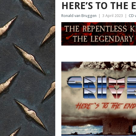
HERE’S TO THE
Ronald van Bruggen
|
3 April 2023
|
CD 