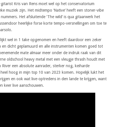
d-gitarist Kris van Rens moet wel op het conservatorium
ke muziek zijn. Het midtempo ‘Native’ heeft een stoner-vibe
nummers. Het afsluitende ‘The wild’ is qua gitaarwerk het
tussendoor heerlijke forse korte tempo-versnellingen om toe te
arsolo.
m lijkt wel in 1 take opgenomen en heeft daardoor een zeker
ken en dicht geplamuurd en alle instrumenten komen goed tot
n toenemende mate almaar meer onder de indruk raak van dit
erne oldschool heavy metal met een vleugje thrash houdt met
n River een absolute aanrader, sterker nog, keiharde
r heel hoog in mijn top 10 van 2023 komen. Hopelijk lukt het
ijgen en ook wat live-optredens in den lande te krijgen, want
een keer live aanschouwen.