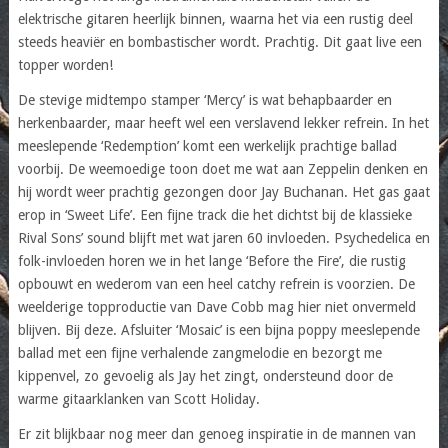
elektrische gitaren heerlijk binnen, waarna het via een rustig deel
steeds heaviër en bombastischer wordt. Prachtig. Dit gaat live een
topper worden!
De stevige midtempo stamper ‘Mercy’ is wat behapbaarder en
herkenbaarder, maar heeft wel een verslavend lekker refrein. In het
meeslepende ‘Redemption’ komt een werkelijk prachtige ballad
voorbij. De weemoedige toon doet me wat aan Zeppelin denken en
hij wordt weer prachtig gezongen door Jay Buchanan. Het gas gaat
erop in ‘Sweet Life’. Een fijne track die het dichtst bij de klassieke
Rival Sons’ sound blijft met wat jaren 60 invloeden. Psychedelica en
folk-invloeden horen we in het lange ‘Before the Fire’, die rustig
opbouwt en wederom van een heel catchy refrein is voorzien. De
weelderige topproductie van Dave Cobb mag hier niet onvermeld
blijven. Bij deze. Afsluiter ‘Mosaic’ is een bijna poppy meeslepende
ballad met een fijne verhalende zangmelodie en bezorgt me
kippenvel, zo gevoelig als Jay het zingt, ondersteund door de
warme gitaarklanken van Scott Holiday.
Er zit blijkbaar nog meer dan genoeg inspiratie in de mannen van