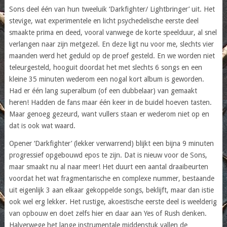
Sons deel één van hun tweeluik ‘Darkfighter/ Lightbringer’ uit. Het
stevige, wat experimentele en licht psychedelische eerste deel
smaakte prima en deed, vooral vanwege de korte speelduur, al snel
verlangen naar zijn metgezel. En deze ligt nu voor me, slechts vier
maanden werd het geduld op de proef gesteld. En we worden niet
teleurgesteld, hooguit doordat het met slechts 6 songs en een
kleine 35 minuten wederom een nogal kort album is geworden.
Had er één lang superalbum (of een dubbelaar) van gemaakt
heren! Hadden de fans maar één keer in de buidel hoeven tasten.
Maar genoeg gezeurd, want vullers staan er wederom niet op en
dat is ook wat waard.
Opener ‘Darkfighter’ (lekker verwarrend) blijkt een bijna 9 minuten
progressief opgebouwd epos te zijn. Dat is nieuw voor de Sons,
maar smaakt nu al naar meer! Het duurt een aantal draaibeurten
voordat het wat fragmentarische en complexe nummer, bestaande
uit eigenlijk 3 aan elkaar gekoppelde songs, beklijft, maar dan istie
ook wel erg lekker. Het rustige, akoestische eerste deel is weelderig
van opbouw en doet zelfs hier en daar aan Yes of Rush denken.
Halverwege het lange instrumentale middenstuk vallen de