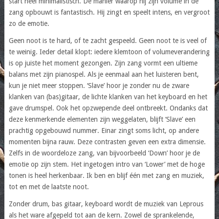
start heel minimalistisch. De manier waarop hij zijn volume in de
zang opbouwt is fantastisch. Hij zingt en speelt intens, en vergroot
zo de emotie.
Geen noot is te hard, of te zacht gespeeld. Geen noot te is veel of
te weinig. Ieder detail klopt: iedere klemtoon of volumeverandering
is op juiste het moment gezongen. Zijn zang vormt een ultieme
balans met zijn pianospel. Als je eenmaal aan het luisteren bent,
kun je niet meer stoppen. ‘Slave’ hoor je zonder nu de zware
klanken van (bas)gitaar, de lichte klanken van het keyboard en het
gave drumspel. Ook het opzwepende deel ontbreekt. Ondanks dat
deze kenmerkende elementen zijn weggelaten, blijft ‘Slave’ een
prachtig opgebouwd nummer. Einar zingt soms licht, op andere
momenten bijna rauw. Deze contrasten geven een extra dimensie.
Zelfs in de woordeloze zang, van bijvoorbeeld ‘Down’ hoor je de
emotie op zijn stem. Het ingetogen intro van ‘Lower’ met de hoge
tonen is heel herkenbaar. Ik ben en blijf één met zang en muziek,
tot en met de laatste noot.
Zonder drum, bas gitaar, keyboard wordt de muziek van Leprous
als het ware afgepeld tot aan de kern. Zowel de sprankelende,