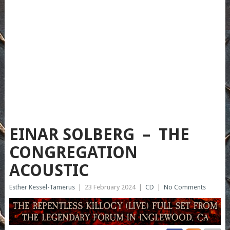
EINAR SOLBERG – THE
CONGREGATION
ACOUSTIC
Esther Kessel-Tamerus
|
23 February 2024
|
CD
|
No Comments