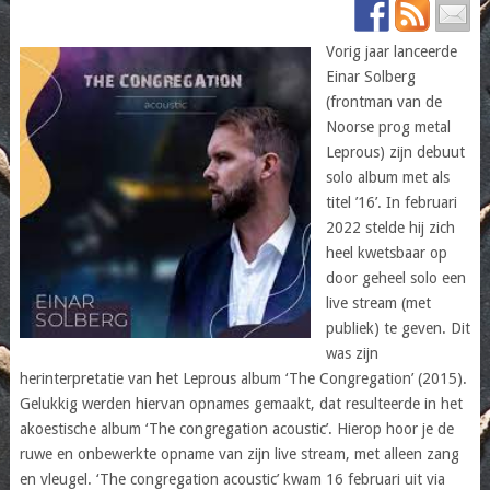
Vorig jaar lanceerde
Einar Solberg
(frontman van de
Noorse prog metal
Leprous) zijn debuut
solo album met als
titel ’16’. In februari
2022 stelde hij zich
heel kwetsbaar op
door geheel solo een
live stream (met
publiek) te geven. Dit
was zijn
herinterpretatie van het Leprous album ‘The Congregation’ (2015).
Gelukkig werden hiervan opnames gemaakt, dat resulteerde in het
akoestische album ‘The congregation acoustic’. Hierop hoor je de
ruwe en onbewerkte opname van zijn live stream, met alleen zang
en vleugel. ‘The congregation acoustic’ kwam 16 februari uit via