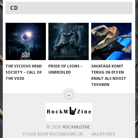
CD
THE VICIOUS HEAD
PRIDE OF LIONS –
SAVATAGE KOMT
SOCIETY – CALL OF
UNBRIDLED
TERUG IN 013 EN
THE VOID
KNALT ALS NOOIT
TEVOREN
© 2026
ROCKMUZINE
.
STUUR JOUW ROCKNIEUWS IN
VACATURES