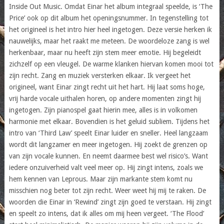
Inside Out Music. Omdat Einar het album integraal speelde, is ‘The
Price’ ook op dit album het openingsnummer. In tegenstelling tot
het origineel is het intro hier heel ingetogen. Deze versie herken ik
nauwelijks, maar het raakt me meteen. De woordeloze zang is wel
herkenbaar, maar nu heeft zijn stem meer emotie. Hij begeleidt
zichzelf op een vleugel. De warme klanken hiervan komen mooi tot
zijn recht. Zang en muziek versterken elkaar. Ik vergeet het
origineel, want Einar zingt recht uit het hart. Hij laat soms hoge,
vrij harde vocale uithalen horen, op andere momenten zingt hij
ingetogen. Zijn pianospel gaat hierin mee, alles is in volkomen
harmonie met elkaar. Bovendien is het geluid subliem. Tijdens het
intro van ‘Third Law’ speelt Einar luider en sneller. Heel langzaam
wordt dit langzamer en meer ingetogen. Hij zoekt de grenzen op
van zijn vocale kunnen. En neemt daarmee best wel risico’s. Want
iedere onzuiverheid valt veel meer op. Hij zingt intens, zoals we
hem kennen van Leprous. Maar zijn markante stem komt nu
misschien nog beter tot zijn recht. Weer weet hij mij te raken. De
woorden die Einar in ‘Rewind’ zingt zijn goed te verstaan. Hij zingt
en speelt zo intens, dat ik alles om mij heen vergeet. ‘The Flood’