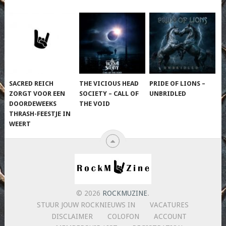
SACRED REICH
THE VICIOUS HEAD
PRIDE OF LIONS –
ZORGT VOOR EEN
SOCIETY – CALL OF
UNBRIDLED
DOORDEWEEKS
THE VOID
THRASH-FEESTJE IN
WEERT
© 2026
ROCKMUZINE
.
STUUR JOUW ROCKNIEUWS IN
VACATURES
DISCLAIMER
COLOFON
ACCOUNT