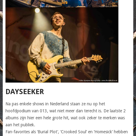
DAYSEEKER
Na pas enkele shows in Nederland staan ze nu op het
hoofdpodium van 013, wat niet meer dan terecht is. De laatste 2
albums zijn hier een hele grote hit, wat ook zeker te merken was
aan het publiek.
Fan-favorites als ‘Burial Plot’, ‘Crooked Soul’ en ‘Homesick’ hebben