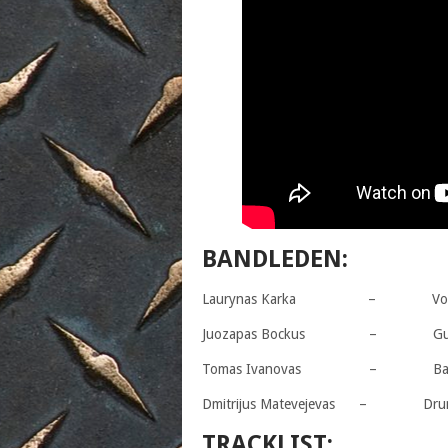
BANDLEDEN:
Laurynas Karka – Voca
Juozapas Bockus – Guit
Tomas Ivanovas – Ba
Dmitrijus Matevejevas – Dru
TRACKLIST: