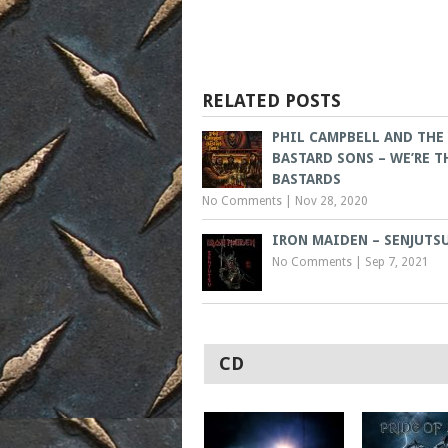
RELATED POSTS
PHIL CAMPBELL AND THE
BASTARD SONS – WE’RE T
BASTARDS
No Comments
|
Nov 28, 2020
IRON MAIDEN – SENJUTS
No Comments
|
Sep 7, 2021
CD