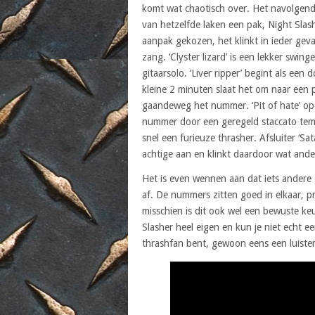
komt wat chaotisch over. Het navolgende 
van hetzelfde laken een pak, Night Slas
aanpak gekozen, het klinkt in ieder gev
zang. ‘Clyster lizard’ is een lekker swin
gitaarsolo. ‘Liver ripper’ begint als e
kleine 2 minuten slaat het om naar een
gaandeweg het nummer. ‘Pit of hate’ ope
nummer door een geregeld staccato temp
snel een furieuze thrasher. Afsluiter ‘Sat
achtige aan en klinkt daardoor wat ande
Het is even wennen aan dat iets andere g
af. De nummers zitten goed in elkaar, 
misschien is dit ook wel een bewuste keuz
Slasher heel eigen en kun je niet echt 
thrashfan bent, gewoon eens een luister