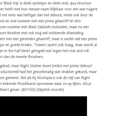
‘Black trip’ is deels uptempo en deels snel, qua structuur
her heeft met hun nieuwe naam blijkbaar voor een wat ruigere
al net even wat heftiger dan het debuut, mede ook door de
gend en snel nummer met een prima gitaarriff en dito
en doom nummer met Black Sabbath-invloeden, maar na een
 pure thrasher met ook nog wel voldoende afwisseling
nt met een generieke gitaarriff, maar is verder wel een prima
o en goede breaks. ‘Towers’ opent ook traag, maar wordt al
an in the hall’ klinkt geregeld wat tegen het rock and roll-
rs dan de meeste thrashers.
eluid, maar Night Slasher levert beslist een prima ‘debuut’
productioneel had het gevoelsmatig wat strakker gekund, maar
e geweest. Net als bij Alcotopia is ook de stijl van Night
een bekende thrashband opnoemen waar ze op lijken. Als je
beurt geven. (83/100) (Sliptrick records)