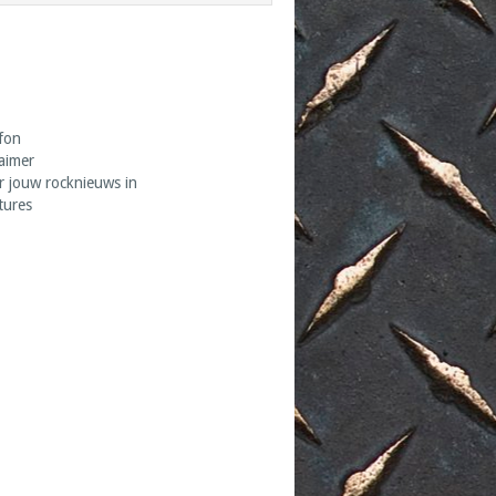
fon
laimer
r jouw rocknieuws in
tures