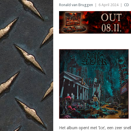
Ronald van Bruggen
|
6 April 2024
|
CD
Het album opent met ‘Ice’, een zeer snel