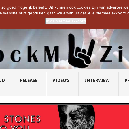
CIETY...
PRIDE OF LIONS – U...
SAVATAGE KOMT TERUG IN 0...
C
zo goed mogelijk beleeft. Dit kunnen ook cookies zijn van adverteerders 
e website blijft gebruiken gaan we ervan uit dat je je hiermee akkoord g
Ik ga hiermee akkoord
CD
RELEASE
VIDEO’S
INTERVIEW
P