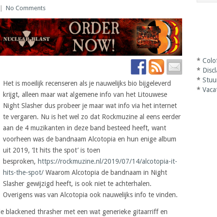
|
No Comments
*
Colo
*
Disc
*
Stuu
Het is moeilijk recenseren als je nauwelijks bio bijgeleverd
*
Vaca
krijgt, alleen maar wat algemene info van het Litouwese
Night Slasher dus probeer je maar wat info via het internet
te vergaren. Nu is het wel zo dat Rockmuzine al eens eerder
aan de 4 muzikanten in deze band besteed heeft, want
voorheen was de bandnaam Alcotopia en hun enige album
uit 2019, ‘It hits the spot’ is toen
besproken,
https://rockmuzine.nl/2019/07/14/alcotopia-it-
hits-the-spot/
Waarom Alcotopia de bandnaam in Night
Slasher gewijzigd heeft, is ook niet te achterhalen.
Overigens was van Alcotopia ook nauwelijks info te vinden.
le blackened thrasher met een wat generieke gitaarriff en