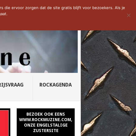
D VAN DE WEEK: SLEEPING...
die ervoor zorgen dat de site gratis blijft voor bezoekers. Als je
aat.
RIJSVRAAG
ROCKAGENDA
BEZOEK OOK EENS
WWW.ROCKMUZINE.COM,
ONZE ENGELSTALIGE
ZUSTERSITE