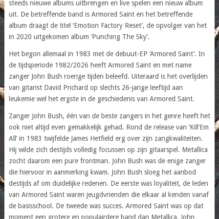
steeds nieuwe albums uitbrengen en live spelen een nieuw album
uit. De betreffende band is Armored Saint en het betreffende
album draagt de titel ‘Emotion Factory Reset’, de opvolger van het
in 2020 uitgekomen album ‘Punching The Sky’.
Het begon allemaal in 1983 met de debuut-EP ‘Armored Saint’. In
de tijdsperiode 1982/2026 heeft Armored Saint en met name
zanger John Bush roerige tijden beleefd. Uiteraard is het overlijden
van gitarist David Prichard op slechts 26-jarige leeftijd aan
leukemie wel het ergste in de geschiedenis van Armored Saint.
Zanger John Bush, één van de beste zangers in het genre heeft het
ook niet altijd even gemakkelijk gehad. Rond de release van ‘Kill’Em
All’ in 1983 twijfelde James Hetfield erg over zijn zangkwaliteiten.
Hij wilde zich destijds volledig focussen op zijn gitaarspel. Metallica
zocht daarom een pure frontman. John Bush was de enige zanger
die hiervoor in aanmerking kwam. John Bush sloeg het aanbod
destijds af om duidelijke redenen. De eerste was loyaliteit, de leden
van Armored Saint waren jeugdvrienden die elkaar al kenden vanaf
de basisschool. De tweede was succes. Armored Saint was op dat
moment een grotere en populairdere band dan Metallica. John