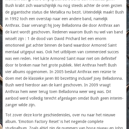
Bush krabt zich waarschijnlijk nu nog steeds achter de oren gezien
de gigantische status die Metallica nu bezit. Uiteindelijk maakt Bush
in 1992 toch een overstap naar een andere band, namelijk
Anthrax. Daar vervangt hij Joey Belladonna die door Anthrax aan
de kant wordt geschoven. Redenen waarom Bush nu wel van band
wisselt zijn : 1 de dood van David Prichard liet een enorm
emotioneel gat achter binnen de band waardoor Armored Saint
mentaal uitgeput was. Ook het uitblijven van commercieel succes
was een reden. Het lukte Armored Saint maar niet om definitief
door te breken naar het grote publiek. Met Anthrax heeft Bush
vier albums opgenomen. In 2005 besluit Anthrax een reünie te
doen met de klassieke jaren 80 bezetting inclusief Joey Belladonna.
Bush werd hierdoor aan de kant geschoven. In 2009 vraagt
Anthrax hem weer terug toen Belladonna weer weg was. Dit
aanbod werd volledig terecht afgeslagen omdat Bush geen interim-
zanger wilde zijn.
Tot zover deze korte geschiedenisles, over nu naar het nieuwe
album. ‘Emotion Factory Reset’ is het negende complete
studioalbum. Zoals altijd zijn de nummers van hoog niveau en John