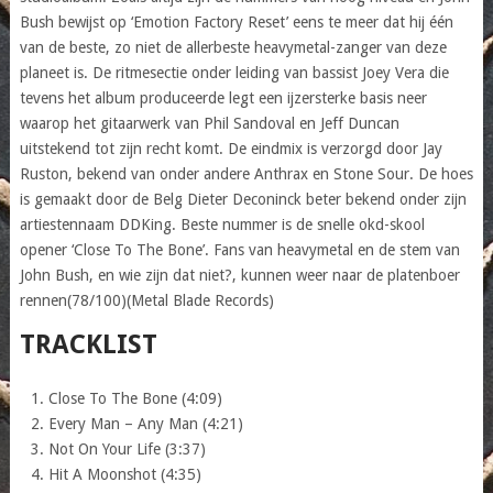
Bush bewijst op ‘Emotion Factory Reset’ eens te meer dat hij één
van de beste, zo niet de allerbeste heavymetal-zanger van deze
planeet is. De ritmesectie onder leiding van bassist Joey Vera die
tevens het album produceerde legt een ijzersterke basis neer
waarop het gitaarwerk van Phil Sandoval en Jeff Duncan
uitstekend tot zijn recht komt. De eindmix is verzorgd door Jay
Ruston, bekend van onder andere Anthrax en Stone Sour. De hoes
is gemaakt door de Belg Dieter Deconinck beter bekend onder zijn
artiestennaam DDKing. Beste nummer is de snelle okd-skool
opener ‘Close To The Bone’. Fans van heavymetal en de stem van
John Bush, en wie zijn dat niet?, kunnen weer naar de platenboer
rennen(78/100)(Metal Blade Records)
TRACKLIST
Close To The Bone (4:09)
Every Man – Any Man (4:21)
Not On Your Life (3:37)
Hit A Moonshot (4:35)