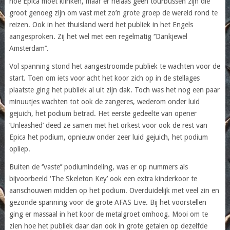
hoe Epica moet klinken, maar er helaas geen tourbussen zijn die
groot genoeg zijn om vast met zo’n grote groep de wereld rond te
reizen. Ook in het thuisland werd het publiek in het Engels
aangesproken. Zij het wel met een regelmatig ‘’Dankjewel
Amsterdam’’.
Vol spanning stond het aangestroomde publiek te wachten voor de
start. Toen om iets voor acht het koor zich op in de stellages
plaatste ging het publiek al uit zijn dak. Toch was het nog een paar
minuutjes wachten tot ook de zangeres, wederom onder luid
gejuich, het podium betrad. Het eerste gedeelte van opener
‘Unleashed’ deed ze samen met het orkest voor ook de rest van
Epica het podium, opnieuw onder zeer luid gejuich, het podium
opliep.
Buiten de ‘’vaste’’ podiumindeling, was er op nummers als
bijvoorbeeld ‘The Skeleton Key’ ook een extra kinderkoor te
aanschouwen midden op het podium. Overduidelijk met veel zin en
gezonde spanning voor de grote AFAS Live. Bij het voorstellen
ging er massaal in het koor de metalgroet omhoog. Mooi om te
zien hoe het publiek daar dan ook in grote getalen op dezelfde