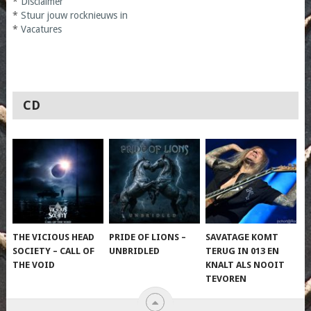
*
Disclaimer
*
Stuur jouw rocknieuws in
*
Vacatures
CD
THE VICIOUS HEAD
PRIDE OF LIONS –
SAVATAGE KOMT
SOCIETY – CALL OF
UNBRIDLED
TERUG IN 013 EN
THE VOID
KNALT ALS NOOIT
TEVOREN