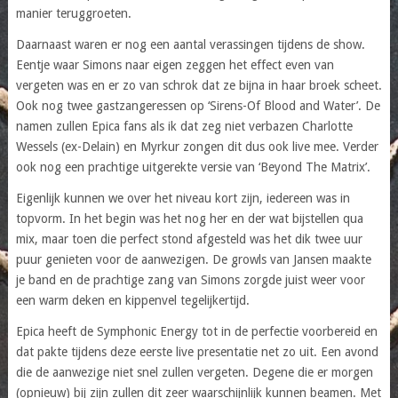
manier teruggroeten.
Daarnaast waren er nog een aantal verassingen tijdens de show.
Eentje waar Simons naar eigen zeggen het effect even van
vergeten was en er zo van schrok dat ze bijna in haar broek scheet.
Ook nog twee gastzangeressen op ‘Sirens-Of Blood and Water’. De
namen zullen Epica fans als ik dat zeg niet verbazen Charlotte
Wessels (ex-Delain) en Myrkur zongen dit dus ook live mee. Verder
ook nog een prachtige uitgerekte versie van ‘Beyond The Matrix’.
Eigenlijk kunnen we over het niveau kort zijn, iedereen was in
topvorm. In het begin was het nog her en der wat bijstellen qua
mix, maar toen die perfect stond afgesteld was het dik twee uur
puur genieten voor de aanwezigen. De growls van Jansen maakte
je band en de prachtige zang van Simons zorgde juist weer voor
een warm deken en kippenvel tegelijkertijd.
Epica heeft de Symphonic Energy tot in de perfectie voorbereid en
dat pakte tijdens deze eerste live presentatie net zo uit. Een avond
die de aanwezige niet snel zullen vergeten. Degene die er morgen
(opnieuw) bij zijn zullen dit zeer waarschijnlijk kunnen beamen. Met