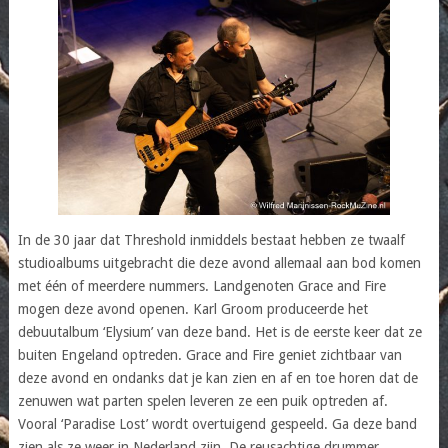
In de 30 jaar dat Threshold inmiddels bestaat hebben ze twaalf
studioalbums uitgebracht die deze avond allemaal aan bod komen
met één of meerdere nummers. Landgenoten Grace and Fire
mogen deze avond openen. Karl Groom produceerde het
debuutalbum ‘Elysium’ van deze band. Het is de eerste keer dat ze
buiten Engeland optreden. Grace and Fire geniet zichtbaar van
deze avond en ondanks dat je kan zien en af en toe horen dat de
zenuwen wat parten spelen leveren ze een puik optreden af.
Vooral ‘Paradise Lost’ wordt overtuigend gespeeld. Ga deze band
zien als ze weer in Nederland zijn. De reusachtige drummer