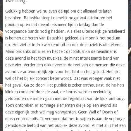
‘Everlasting’.
Gelukkig hebben we nu even de tijd om dit allemaal te laten
bezinken. Batushka sleept namelijk nogal wat attributen het
podium op en dat neemt iets meer tijd in beslag dan de
voorgaande bands nodig hadden. Als alles uiteindelijk geïnstalleerd
is komen de heren van Batushka gekleed als monnik het podium
op. Het ziet er indrukwekkend uit en ook de muziek is uitstekend.
Maar ondanks dit alles en het feit dat Batushka de headliner is
deze avond is het toch muzikaal de minst interessante band van
deze vier. Verder een dikke veer in de reet van de mensen die deze
avond verantwoordelijk zijn voor het licht en het geluid. Het lijkt
wel of het bij elk concert beter wordt. Dat was vroeger vaak niet
het geval. Ga zo door! Het publiek is zeker enthousiast, de he-he’s
klinken constant door de zaal, de ‘horns’ worden veelvuldig
getoond en de armen gaan met de regelmaat van de klok omhoog.
Toch ontbreken er sommige elementen die je op een avond als
deze eigenlijk toch wel mag verwachten. Geen Wall of Death of
mosh en circle pits. Ik vermoed dat het te wijten is aan de vrij hoge
gemiddelde leeftijd van het publiek deze avond. Al met al is het een