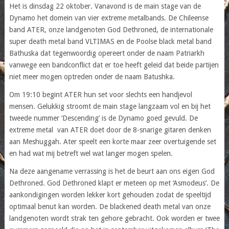
Het is dinsdag 22 oktober. Vanavond is de main stage van de
Dynamo het domein van vier extreme metalbands. De Chileense
band ATER, onze landgenoten God Dethroned, de internationale
super death metal band VLTIMAS en de Poolse black metal band
Bathuska dat tegenwoordig opereert onder de naam Patriarkh
vanwege een bandconflict dat er toe heeft geleid dat beide partijen
niet meer mogen optreden onder de naam Batushka.
Om 19:10 begint ATER hun set voor slechts een handjevol
mensen. Gelukkig stroomt de main stage langzaam vol en bij het
tweede nummer ‘Descending’ is de Dynamo goed gevuld. De
extreme metal van ATER doet door de 8-snarige gitaren denken
aan Meshuggah. Ater speelt een korte maar zeer overtuigende set
en had wat mij betreft wel wat langer mogen spelen.
Na deze aangename verrassing is het de beurt aan ons eigen God
Dethroned. God Dethroned klapt er meteen op met ‘Asmodeus’. De
aankondigingen worden lekker kort gehouden zodat de speeltijd
optimaal benut kan worden. De blackened death metal van onze
landgenoten wordt strak ten gehore gebracht. Ook worden er twee