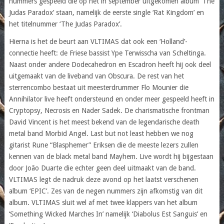
nummers gespeeld die op het in september uitgekomen album ‘The
Judas Paradox’ staan, namelijk de eerste single ‘Rat Kingdom’ en
het titelnummer ‘The Judas Paradox’.
Hierna is het de beurt aan VLTIMAS dat ook een ‘Holland’-
connectie heeft: de Friese bassist Ype Terwisscha van Scheltinga.
Naast onder andere Dodecahedron en Escadron heeft hij ook deel
uitgemaakt van de liveband van Obscura. De rest van het
sterrencombo bestaat uit meesterdrummer Flo Mounier die
Annihilator live heeft ondersteund en onder meer gespeeld heeft in
Cryptopsy, Necrosis en Nader Sadek. De charismatische frontman
David Vincent is het meest bekend van de legendarische death
metal band Morbid Angel. Last but not least hebben we nog
gitarist Rune “Blasphemer” Eriksen die de meeste lezers zullen
kennen van de black metal band Mayhem. Live wordt hij bijgestaan
door João Duarte die echter geen deel uitmaakt van de band.
VLTIMAS legt de nadruk deze avond op het laatst verschenen
album ‘EPIC’. Zes van de negen nummers zijn afkomstig van dit
album. VLTIMAS sluit wel af met twee klappers van het album
‘Something Wicked Marches In’ namelijk ‘Diabolus Est Sanguis’ en