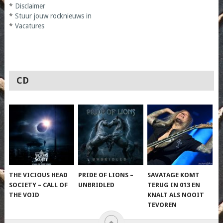
*
Disclaimer
*
Stuur jouw rocknieuws in
*
Vacatures
CD
THE VICIOUS HEAD
PRIDE OF LIONS –
SAVATAGE KOMT
SOCIETY – CALL OF
UNBRIDLED
TERUG IN 013 EN
THE VOID
KNALT ALS NOOIT
TEVOREN