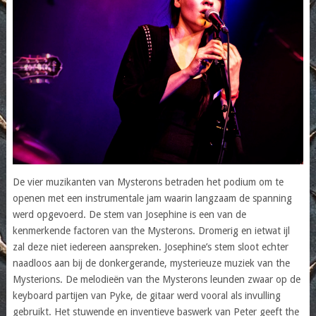
De vier muzikanten van Mysterons betraden het podium om te
openen met een instrumentale jam waarin langzaam de spanning
werd opgevoerd. De stem van Josephine is een van de
kenmerkende factoren van the Mysterons. Dromerig en ietwat ijl
zal deze niet iedereen aanspreken. Josephine’s stem sloot echter
naadloos aan bij de donkergerande, mysterieuze muziek van the
Mysterions. De melodieën van the Mysterons leunden zwaar op de
keyboard partijen van Pyke, de gitaar werd vooral als invulling
gebruikt. Het stuwende en inventieve baswerk van Peter geeft the