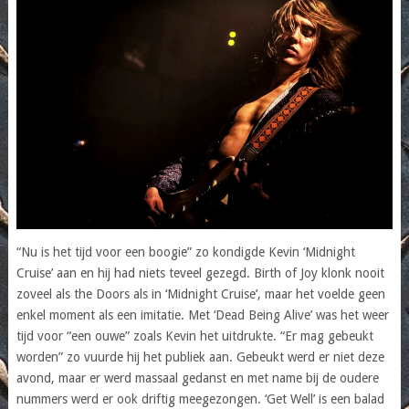
“Nu is het tijd voor een boogie” zo kondigde Kevin ‘Midnight
Cruise’ aan en hij had niets teveel gezegd. Birth of Joy klonk nooit
zoveel als the Doors als in ‘Midnight Cruise’, maar het voelde geen
enkel moment als een imitatie. Met ‘Dead Being Alive’ was het weer
tijd voor “een ouwe” zoals Kevin het uitdrukte. “Er mag gebeukt
worden” zo vuurde hij het publiek aan. Gebeukt werd er niet deze
avond, maar er werd massaal gedanst en met name bij de oudere
nummers werd er ook driftig meegezongen. ‘Get Well’ is een balad