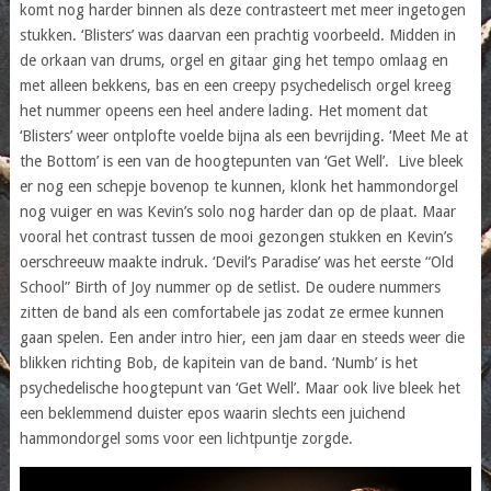
komt nog harder binnen als deze contrasteert met meer ingetogen
stukken. ‘Blisters’ was daarvan een prachtig voorbeeld. Midden in
de orkaan van drums, orgel en gitaar ging het tempo omlaag en
met alleen bekkens, bas en een creepy psychedelisch orgel kreeg
het nummer opeens een heel andere lading. Het moment dat
‘Blisters’ weer ontplofte voelde bijna als een bevrijding. ‘Meet Me at
the Bottom’ is een van de hoogtepunten van ‘Get Well’. Live bleek
er nog een schepje bovenop te kunnen, klonk het hammondorgel
nog vuiger en was Kevin’s solo nog harder dan op de plaat. Maar
vooral het contrast tussen de mooi gezongen stukken en Kevin’s
oerschreeuw maakte indruk. ‘Devil’s Paradise’ was het eerste “Old
School” Birth of Joy nummer op de setlist. De oudere nummers
zitten de band als een comfortabele jas zodat ze ermee kunnen
gaan spelen. Een ander intro hier, een jam daar en steeds weer die
blikken richting Bob, de kapitein van de band. ‘Numb’ is het
psychedelische hoogtepunt van ‘Get Well’. Maar ook live bleek het
een beklemmend duister epos waarin slechts een juichend
hammondorgel soms voor een lichtpuntje zorgde.