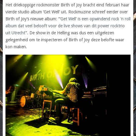
Het driekoppige rockmonster Birth of Joy bracht eind februari haar
vierde studio album ‘Get Well’ uit. Rockmuzine schreef eerder over
Birth of Joy’s nieuwe album: “
’Get Well’ is een opwindend rock ’n roll
album dat veel belooft voor de live shows van dit power rocktrio
uit Utrecht
”. De show in de Helling was dus een uitgelezen
gelegenheid om te inspecteren of Birth of Joy deze belofte waar
kon maken.