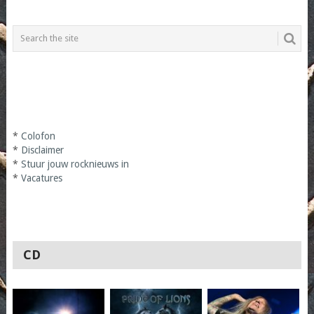
*
Colofon
*
Disclaimer
*
Stuur jouw rocknieuws in
*
Vacatures
CD