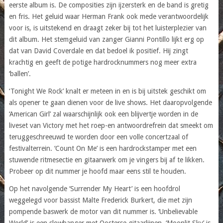
eerste album is. De composities zijn ijzersterk en de band is gretig
en fris. Het geluid waar Herman Frank ook mede verantwoordelijk
voor is, is uitstekend en draagt zeker bij tot het luisterplezier van
dit album. Het stemgeluid van zanger Gianni Pontillo lijkt erg op
dat van David Coverdale en dat bedoel ik positief. Hij zingt
krachtig en geeft de potige hardrocknummers nog meer extra
‘ballen’.
‘Tonight We Rock’ knalt er meteen in en is bij uitstek geschikt om
als opener te gaan dienen voor de live shows. Het daaropvolgende
‘American Girl’ zal waarschijnlijk ook een blijvertje worden in de
liveset van Victory met het roep-en antwoordrefrein dat smeekt om
teruggeschreeuwd te worden door een volle concertzaal of
festivalterrein. ‘Count On Me’ is een hardrockstamper met een
stuwende ritmesectie en gitaarwerk om je vingers bij af te likken.
Probeer op dit nummer je hoofd maar eens stil te houden.
Op het navolgende ‘Surrender My Heart’ is een hoofdrol
weggelegd voor bassist Malte Frederick Burkert, die met zijn
pompende baswerk de motor van dit nummer is. ‘Unbelievable
World’ is een slowbanger met Oosterse gitaarlijnen. ‘Moonlit Sky’ is