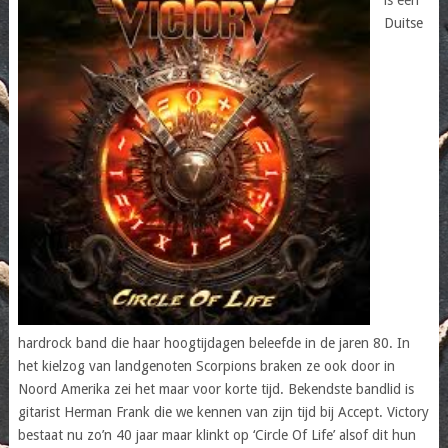
Duitse
hardrock band die haar hoogtijdagen beleefde in de jaren 80. In
het kielzog van landgenoten Scorpions braken ze ook door in
Noord Amerika zei het maar voor korte tijd. Bekendste bandlid is
gitarist Herman Frank die we kennen van zijn tijd bij Accept. Victory
bestaat nu zo’n 40 jaar maar klinkt op ‘Circle Of Life’ alsof dit hun