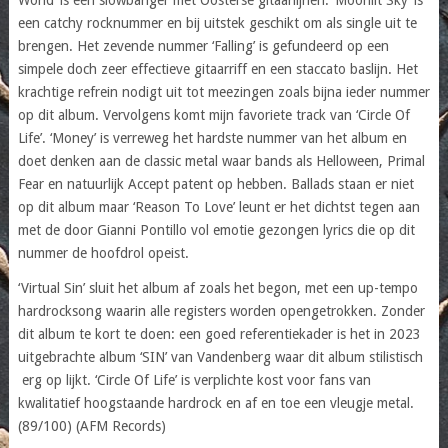
een catchy rocknummer en bij uitstek geschikt om als single uit te
brengen. Het zevende nummer ‘Falling’ is gefundeerd op een
simpele doch zeer effectieve gitaarriff en een staccato baslijn. Het
krachtige refrein nodigt uit tot meezingen zoals bijna ieder nummer
op dit album. Vervolgens komt mijn favoriete track van ‘Circle Of
Life’. ‘Money’ is verreweg het hardste nummer van het album en
doet denken aan de classic metal waar bands als Helloween, Primal
Fear en natuurlijk Accept patent op hebben. Ballads staan er niet
op dit album maar ‘Reason To Love’ leunt er het dichtst tegen aan
met de door Gianni Pontillo vol emotie gezongen lyrics die op dit
nummer de hoofdrol opeist.
‘Virtual Sin’ sluit het album af zoals het begon, met een up-tempo
hardrocksong waarin alle registers worden opengetrokken. Zonder
dit album te kort te doen: een goed referentiekader is het in 2023
uitgebrachte album ‘SIN’ van Vandenberg waar dit album stilistisch
erg op lijkt. ‘Circle Of Life’ is verplichte kost voor fans van
kwalitatief hoogstaande hardrock en af en toe een vleugje metal.
(89/100) (AFM Records)