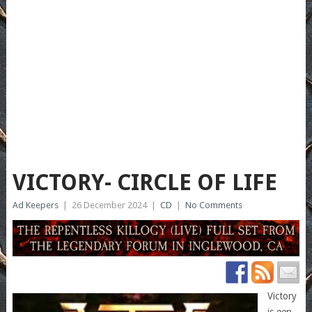
VICTORY- CIRCLE OF LIFE
Ad Keepers
|
26 December 2024
|
CD
|
No Comments
Victory
is een