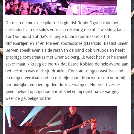
Derde in de muzikale pikorde is gitarist Robin Ognedal die het
merendeel van de solo’s voor zijn rekening neemt. Tweede gitarist
Tor Oddmund Suhrke’s rol beperkt zich hoofdzakelijk tot
ritmepartijen en af en toe een sporadische gitaarsolo. Bassist Simen
Børven speelt even als de rest van de band ook virtuoos en heeft
grappige conversaties met Einar Solberg. Ik weet het niet helemaal
zeker maar ik kreeg de indruk dat Baard Kolstad de hele avond aan
het vechten was met zijn drumkit. Constant dingen vastdraaiend
en dingen verplaatsend en ook zijn snaredrum wordt om voor mij
onduidelijke redenen op den duur vervangen. Het heeft verder
geen invloed op zijn humeur of spel en hij raakt na vervanging
weer de gevoelige ‘snare’.