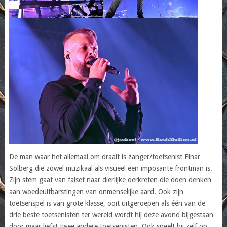
De man waar het allemaal om draait is zanger/toetsenist Einar
Solberg die zowel muzikaal als visueel een imposante frontman is.
Zijn stem gaat van falset naar dierlijke oerkreten die doen denken
aan woedeuitbarstingen van onmenselijke aard. Ook zijn
toetsenspel is van grote klasse, ooit uitgeroepen als één van de
drie beste toetsenisten ter wereld wordt hij deze avond bijgestaan
door maar liefst twee andere toetsenisten. Ook speelt hij zelf op