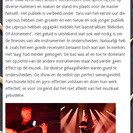
diverse nummers en maken de stand-ins plaats voor de master
himself. Het publiek is verdeeld onder fans van het eerste uur die
Leprous hebben zien groeien en een nieuw en ook jonger publiek
die Leprous hebben opgepikt middels het laatste album ‘Melodies
Of Atonement’. Het geluid is uitstekend wat ook wel nodig is om
de finesses van alle instrumenten te onderscheiden. Natuurlijk heb
ik zoals het een goede recensent betaamt toch wat aan te merken.
Het ‘laag’ had minder gemogen. De bas was af en toe te dominant
ten opzichte van de andere instrumenten maar had verder geen
effect op de muziek. De diverse gelaagdheden waren goed te
onderscheiden. De show en de setlist zijn perfect samengesteld.
Functionele licht-en pyro-effecten volstaan en doen hun werk
effectief, er voor zorgend dat het niet afleidt van het muzikaal
gebodene.