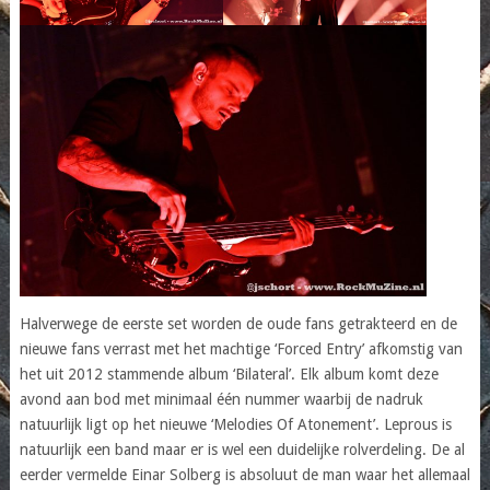
Halverwege de eerste set worden de oude fans getrakteerd en de
nieuwe fans verrast met het machtige ‘Forced Entry’ afkomstig van
het uit 2012 stammende album ‘Bilateral’. Elk album komt deze
avond aan bod met minimaal één nummer waarbij de nadruk
natuurlijk ligt op het nieuwe ‘Melodies Of Atonement’. Leprous is
natuurlijk een band maar er is wel een duidelijke rolverdeling. De al
eerder vermelde Einar Solberg is absoluut de man waar het allemaal