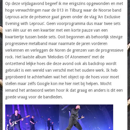
Op deze vrijdagavond begeef ik me enigszins opgewonden en met
hoge verwachtingen naar de 013 in Tilburg waar de Noorse band
Leprous acte de présence gaat geven onder de vlag ‘An Exclusive
Evening with Leprous’. Geen voorprogramma dus maar twee sets
van één uur en een kwartier met een korte pauze van een
kwartiertje tussen beide sets. Ooit begonnen als behoorlijk stevige
progressieve metalband maar naarmate de jaren vorderen
verkennen en verleggen de Noren de grenzen van de progressieve
rock. Het laatste album ‘Melodies Of Atonement’ met de
ontzettend lelijke hoes die deze avond ook als backdrop wordt
gebruikt is een wereld van verschil met het oudere werk. Ik heb
geprobeerd te achterhalen wat het object op de hoes voor moet
stellen maar zelfs Google kon me hier niet bij helpen. Mocht
iemand het antwoord weten hoor ik dat graag en anders is dit een
goede vraag voor de bandleden.