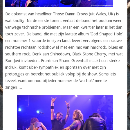
De opkomst van headliner Those Damn Crows (uit Wales, UK) is
wat knullig. Na de eerste tonen, verlaat de band het podium weer
vanwege technische problemen. Maar een kwartier later is het dan
toch zover. De band, die met zijn laatste album ‘God Shaped Hole’
een nummer 1 scoorde in eigen land, levert vervolgens een rauwe
rechttoe rechtaan rockshow af met een mix van hardrock, blues en
southern rock. Denk aan Shinedown, Black Stone Cherry, met wat
Bon Jovi-invloeden. Frontman Shane Greenhall maakt een sterke
indruk, komt über-sympathiek en spontaan over met zijn
pretoogjes en betrekt het publiek volop bij de show. Soms iets
teveel, want om nou bij ieder nummer de ‘wo-ho’s’ mee te
zingen….