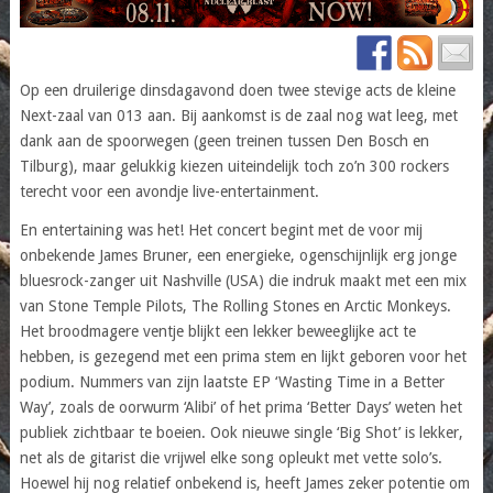
Op een druilerige dinsdagavond doen twee stevige acts de kleine
Next-zaal van 013 aan. Bij aankomst is de zaal nog wat leeg, met
dank aan de spoorwegen (geen treinen tussen Den Bosch en
Tilburg), maar gelukkig kiezen uiteindelijk toch zo’n 300 rockers
terecht voor een avondje live-entertainment.
En entertaining was het! Het concert begint met de voor mij
onbekende James Bruner, een energieke, ogenschijnlijk erg jonge
bluesrock-zanger uit Nashville (USA) die indruk maakt met een mix
van Stone Temple Pilots, The Rolling Stones en Arctic Monkeys.
Het broodmagere ventje blijkt een lekker beweeglijke act te
hebben, is gezegend met een prima stem en lijkt geboren voor het
podium. Nummers van zijn laatste EP ‘Wasting Time in a Better
Way’, zoals de oorwurm ‘Alibi’ of het prima ‘Better Days’ weten het
publiek zichtbaar te boeien. Ook nieuwe single ‘Big Shot’ is lekker,
net als de gitarist die vrijwel elke song opleukt met vette solo’s.
Hoewel hij nog relatief onbekend is, heeft James zeker potentie om