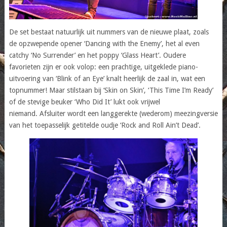
De set bestaat natuurlijk uit nummers van de nieuwe plaat, zoals
de opzwepende opener ‘Dancing with the Enemy’, het al even
catchy ‘No Surrender’ en het poppy ‘Glass Heart’. Oudere
favorieten zijn er ook volop: een prachtige, uitgeklede piano-
uitvoering van ‘Blink of an Eye’ knalt heerlijk de zaal in, wat een
topnummer! Maar stilstaan bij ‘Skin on Skin’, ‘This Time I’m Ready’
of de stevige beuker ‘Who Did It’ lukt ook vrijwel
niemand. Afsluiter wordt een langgerekte (wederom) meezingversie
van het toepasselijk getitelde oudje ‘Rock and Roll Ain’t Dead’.