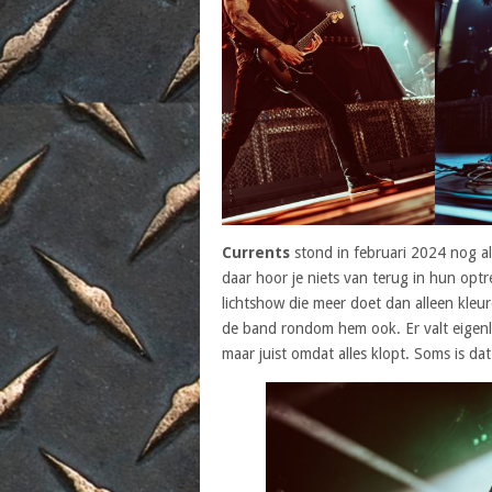
Currents
stond in februari 2024 nog al
daar hoor je niets van terug in hun opt
lichtshow die meer doet dan alleen kleure
de band rondom hem ook. Er valt eigenli
maar juist omdat alles klopt. Soms is da