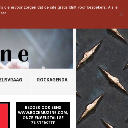
D VAN DE WEEK: SLEEPING...
die ervoor zorgen dat de site gratis blijft voor bezoekers. Als je
aat.
RIJSVRAAG
ROCKAGENDA
BEZOEK OOK EENS
WWW.ROCKMUZINE.COM,
ONZE ENGELSTALIGE
ZUSTERSITE