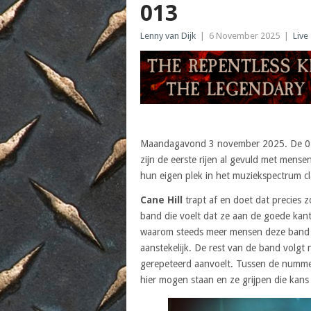
013
Lenny van Dijk
|
6 November 2025
|
Live
Maandagavond 3 november 2025. De 013 v
zijn de eerste rijen al gevuld met mens
hun eigen plek in het muziekspectrum cl
Cane Hill
trapt af en doet dat precies 
band die voelt dat ze aan de goede kant
waarom steeds meer mensen deze band o
aanstekelijk. De rest van de band volgt
gerepeteerd aanvoelt. Tussen de nummer
hier mogen staan en ze grijpen die kan