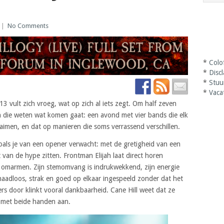
|
No Comments
*
Colo
*
Disc
*
Stuu
*
Vaca
ult zich vroeg, wat op zich al iets zegt. Om half zeven
en die weten wat komen gaat: een avond met vier bands die elk
aimen, en dat op manieren die soms verrassend verschillen.
zoals je van een opener verwacht: met de gretigheid van een
 van de hype zitten. Frontman Elijah laat direct horen
marmen. Zijn stemomvang is indrukwekkend, zijn energie
 naadloos, strak en goed op elkaar ingespeeld zonder dat het
s door klinkt vooral dankbaarheid. Cane Hill weet dat ze
s met beide handen aan.