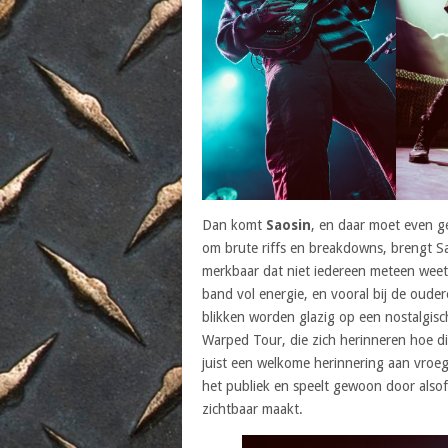
Dan komt
Saosin
, en daar moet even g
om brute riffs en breakdowns, brengt Sao
merkbaar dat niet iedereen meteen weet 
band vol energie, en vooral bij de oude
blikken worden glazig op een nostalgisc
Warped Tour, die zich herinneren hoe d
juist een welkome herinnering aan vroege
het publiek en speelt gewoon door alsof z
zichtbaar maakt.