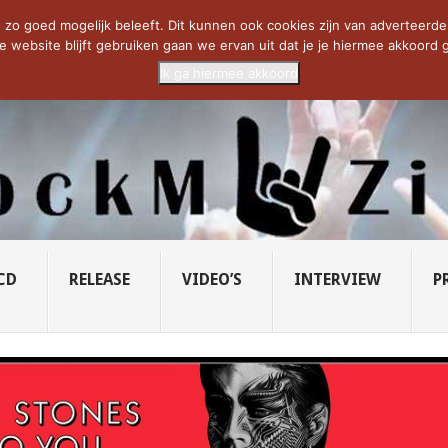
CIETY...
PRIDE OF LIONS – U...
SAVATAGE KOMT TERUG IN 0...
C
zo goed mogelijk beleeft. Dit kunnen ook cookies zijn van adverteerders 
e website blijft gebruiken gaan we ervan uit dat je je hiermee akkoord g
Ik ga hiermee akkoord
CD
RELEASE
VIDEO’S
INTERVIEW
P