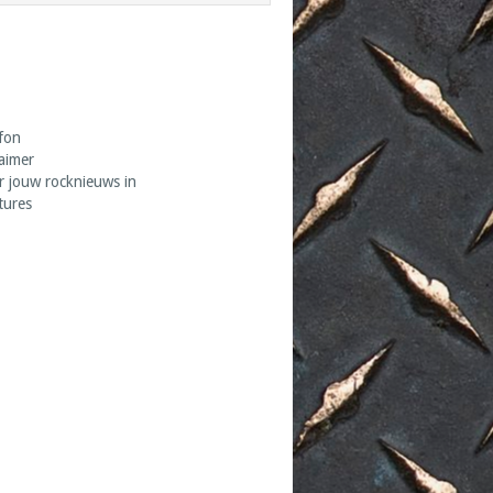
fon
laimer
r jouw rocknieuws in
tures