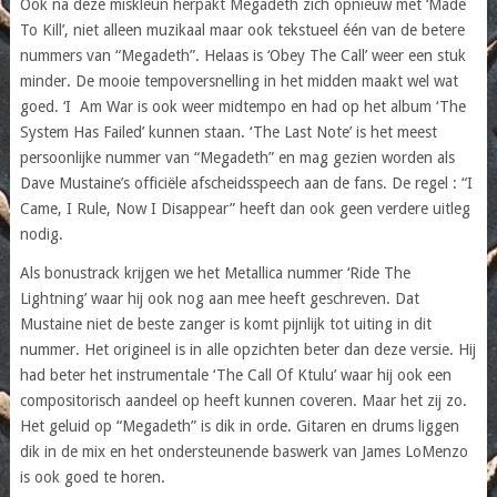
Ook na deze miskleun herpakt Megadeth zich opnieuw met ‘Made
To Kill’, niet alleen muzikaal maar ook tekstueel één van de betere
nummers van “Megadeth”. Helaas is ‘Obey The Call’ weer een stuk
minder. De mooie tempoversnelling in het midden maakt wel wat
goed. ‘I Am War is ook weer midtempo en had op het album ‘The
System Has Failed’ kunnen staan. ‘The Last Note’ is het meest
persoonlijke nummer van “Megadeth” en mag gezien worden als
Dave Mustaine’s officiële afscheidsspeech aan de fans. De regel : “I
Came, I Rule, Now I Disappear” heeft dan ook geen verdere uitleg
nodig.
Als bonustrack krijgen we het Metallica nummer ‘Ride The
Lightning’ waar hij ook nog aan mee heeft geschreven. Dat
Mustaine niet de beste zanger is komt pijnlijk tot uiting in dit
nummer. Het origineel is in alle opzichten beter dan deze versie. Hij
had beter het instrumentale ‘The Call Of Ktulu’ waar hij ook een
compositorisch aandeel op heeft kunnen coveren. Maar het zij zo.
Het geluid op “Megadeth” is dik in orde. Gitaren en drums liggen
dik in de mix en het ondersteunende baswerk van James LoMenzo
is ook goed te horen.