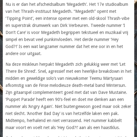
Nu is er dan het afscheidsalbum ‘Megadeth’. Het 17e studioalbum
van het Thrash-instituut Megadeth. “Megadeth” opent met
‘Tipping Point’, een intense opener met een old-skool Thrash-vibe
en superstrak drumwerk van Dirk Verbeuren. Tweede nummer ‘I
Don’t Care’ is voor Megadeth begrippen tekstueel en muzikaal vrij
simpel en bevat veel punkinvloeden. Het derde nummer ‘Hey
God?!’ Is een wat langzamer nummer dat het ene oor in en het
andere oor uitgaat.
Na deze miskleun herpakt Megadeth zich gelukkig weer met ‘Let
There Be Shred’. Snel, agressief met een heerlijke breakdown in het
midden en geweldige solo’s van nieuwkomer Teemu Märtysaari
afkomstig van de Finse melodieuze death-metal band Wintersun.
Zijn gitaarspel complementeert goed met dat van Dave Mustaine.
‘Puppet Parade’ heeft een 90’s-feel en doet me denken aan een
nummer als ‘Angry Again’. Niet buitengewoon goed maar ook zeker
niet slecht. ‘Another Bad Day’ is van hetzelfde laken een pak.
Midtempo, herhalend en niet verrassend. Het nummer kabbelt
maar voort en voelt net als ‘Hey God?!’ aan als een haastklus.