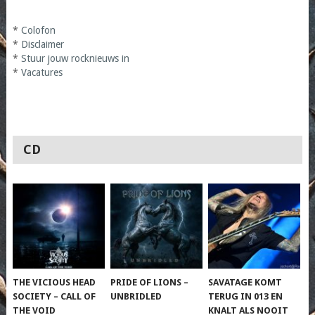
*
Colofon
*
Disclaimer
*
Stuur jouw rocknieuws in
*
Vacatures
CD
THE VICIOUS HEAD
PRIDE OF LIONS –
SAVATAGE KOMT
SOCIETY – CALL OF
UNBRIDLED
TERUG IN 013 EN
THE VOID
KNALT ALS NOOIT