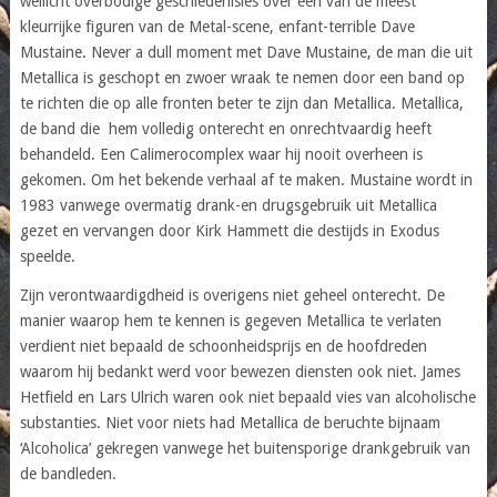
wellicht overbodige geschiedenisles over één van de meest
kleurrijke figuren van de Metal-scene, enfant-terrible Dave
Mustaine. Never a dull moment met Dave Mustaine, de man die uit
Metallica is geschopt en zwoer wraak te nemen door een band op
te richten die op alle fronten beter te zijn dan Metallica. Metallica,
de band die hem volledig onterecht en onrechtvaardig heeft
behandeld. Een Calimerocomplex waar hij nooit overheen is
gekomen. Om het bekende verhaal af te maken. Mustaine wordt in
1983 vanwege overmatig drank-en drugsgebruik uit Metallica
gezet en vervangen door Kirk Hammett die destijds in Exodus
speelde.
Zijn verontwaardigdheid is overigens niet geheel onterecht. De
manier waarop hem te kennen is gegeven Metallica te verlaten
verdient niet bepaald de schoonheidsprijs en de hoofdreden
waarom hij bedankt werd voor bewezen diensten ook niet. James
Hetfield en Lars Ulrich waren ook niet bepaald vies van alcoholische
substanties. Niet voor niets had Metallica de beruchte bijnaam
‘Alcoholica’ gekregen vanwege het buitensporige drankgebruik van
de bandleden.