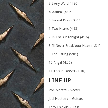
3 Every Word (4:20)
4 Waiting (4:06)
5 Locked Down (4:09)
6 Two Hearts (4:33)
7 In The Air Tonight (4:36)
8 I’ll Never Break Your Heart (4:31)
9 The Calling (5:01)
10 Angel (4:56)
11 This Is Forever (4:50)
LINE UP
Rob Moratti – Vocals
Joel Hoekstra – Guitars
Tony Franklin – Bass