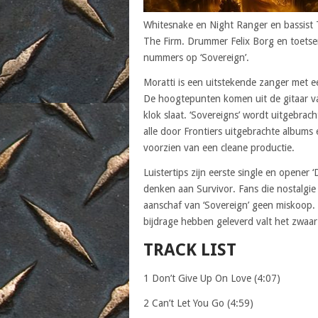
Whitesnake en Night Ranger en bassist
The Firm. Drummer Felix Borg en toets
nummers op ‘Sovereign’.
Moratti is een uitstekende zanger met ee
De hoogtepunten komen uit de gitaar van
klok slaat. ‘Sovereigns’ wordt uitgebrac
alle door Frontiers uitgebrachte albums
voorzien van een cleane productie.
Luistertips zijn eerste single en opener 
denken aan Survivor. Fans die nostalgi
aanschaf van ‘Sovereign’ geen miskoop.
bijdrage hebben geleverd valt het zwaar
TRACK LIST
1 Don’t Give Up On Love (4:07)
2 Can’t Let You Go (4:59)