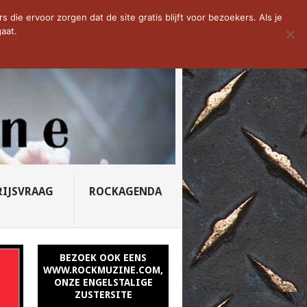
D VAN DE WEEK: SLEEPING...
die ervoor zorgen dat de site gratis blijft voor bezoekers. Als je
aat.
RIJSVRAAG
ROCKAGENDA
BEZOEK OOK EENS
WWW.ROCKMUZINE.COM,
ONZE ENGELSTALIGE
ZUSTERSITE