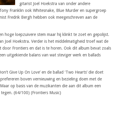
gitarist Joel Hoekstra van onder andere
 Tony Franklin ook Whitesnake, Blue Murder en supergroep
enist Fredrik Bergh hebben ook meegeschreven aan de
n hoge loepzuivere stem maar hij klinkt te zoet en gepolijst.
 Joel Hoekstra. Verder is het middelmatigheid troef wat de
ht door Frontiers en dat is te horen. Ook dit album bevat zoals
 een uitgekiende balans van wat steviger werk en ballads
‘Don’t Give Up On Love’ en de ballad ‘Two Hearts’ die doet
e prefereren boven vernieuwing en bezieling doen met de
 Maar op basis van de muzikanten die aan dit album een
 tegen. (64/100) (Frontiers Music)