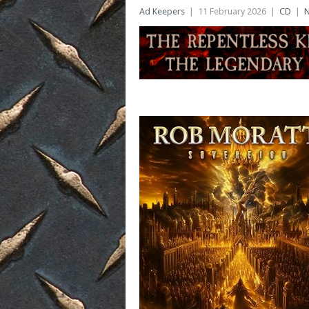
Ad Keepers
|
11 February 2026
|
CD
|