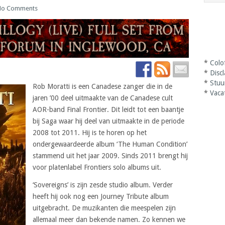
No Comments
*
Colo
*
Disc
*
Stuu
Rob Moratti is een Canadese zanger die in de
*
Vaca
jaren ’00 deel uitmaakte van de Canadese cult
AOR-band Final Frontier. Dit leidt tot een baantje
bij Saga waar hij deel van uitmaakte in de periode
2008 tot 2011. Hij is te horen op het
ondergewaardeerde album ‘The Human Condition’
stammend uit het jaar 2009. Sinds 2011 brengt hij
voor platenlabel Frontiers solo albums uit.
‘Sovereigns’ is zijn zesde studio album. Verder
heeft hij ook nog een Journey Tribute album
uitgebracht. De muzikanten die meespelen zijn
allemaal meer dan bekende namen. Zo kennen we