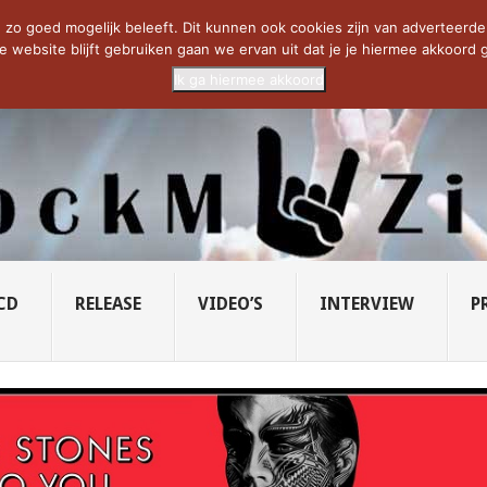
CIETY...
PRIDE OF LIONS – U...
SAVATAGE KOMT TERUG IN 0...
C
zo goed mogelijk beleeft. Dit kunnen ook cookies zijn van adverteerders 
e website blijft gebruiken gaan we ervan uit dat je je hiermee akkoord g
Ik ga hiermee akkoord
CD
RELEASE
VIDEO’S
INTERVIEW
P