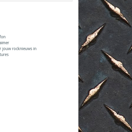
fon
laimer
r jouw rocknieuws in
tures