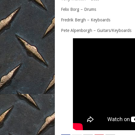
Felix Borg – Drums
Fredrik Bergh – Keyboards
Pete Alpenborgh – Guitars/Keyboards