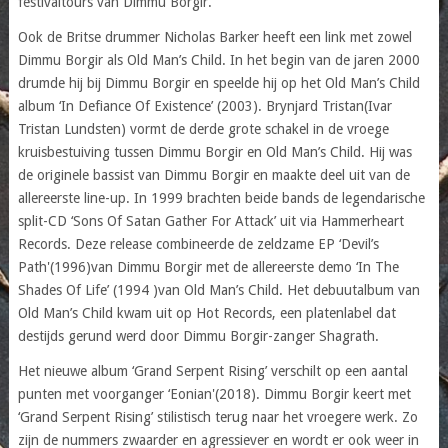
festivaltours van Dimmu Borgir.
Ook de Britse drummer Nicholas Barker heeft een link met zowel
Dimmu Borgir als Old Man’s Child. In het begin van de jaren 2000
drumde hij bij Dimmu Borgir en speelde hij op het Old Man’s Child
album ‘In Defiance Of Existence’ (2003). Brynjard Tristan(Ivar
Tristan Lundsten) vormt de derde grote schakel in de vroege
kruisbestuiving tussen Dimmu Borgir en Old Man’s Child. Hij was
de originele bassist van Dimmu Borgir en maakte deel uit van de
allereerste line-up. In 1999 brachten beide bands de legendarische
split-CD ‘Sons Of Satan Gather For Attack’ uit via Hammerheart
Records. Deze release combineerde de zeldzame EP ‘Devil’s
Path'(1996)van Dimmu Borgir met de allereerste demo ‘In The
Shades Of Life’ (1994 )van Old Man’s Child. Het debuutalbum van
Old Man’s Child kwam uit op Hot Records, een platenlabel dat
destijds gerund werd door Dimmu Borgir-zanger Shagrath.
Het nieuwe album ‘Grand Serpent Rising’ verschilt op een aantal
punten met voorganger ‘Eonian'(2018). Dimmu Borgir keert met
‘Grand Serpent Rising’ stilistisch terug naar het vroegere werk. Zo
zijn de nummers zwaarder en agressiever en wordt er ook weer in