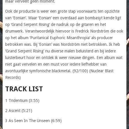
maar verveelt geen moment.
Ook de productie is weer een grote stap voorwaarts ten opzichte
van ‘Eonian’. Waar ‘Eonian’ een overdaad aan bombasyt kende ligt
op ‘Grand Serpent Rising’ de nadruk op de gitaren en het
drumwerk. Verantwoordelijk hiervoor is Fredrick Nordström die ook
op het album ‘Puritanical Euphoric Misanthropia’ als producer
betrokken was. Bij ‘Eonian’ was Nordström niet betrokken. Ik heb
‘Grand Serpent Rising’ nu diverse malen beluisterd en bij iedere
luisterbeurt hoor en ontdek ik weer nieuwe dingen. Een album wat
niet gaat vervelen en een must voor iedere liefhebber van
avontuurlijke symfonische blackmetal. (92/100) (Nuclear Blast
Records)
TRACK LIST
1 Tridentium (3:55)
2 Ascent (5:21)
3 As Seen In The Unseen (6:59)