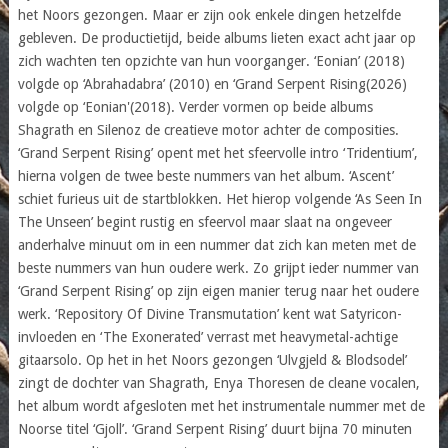
het Noors gezongen. Maar er zijn ook enkele dingen hetzelfde
gebleven. De productietijd, beide albums lieten exact acht jaar op
zich wachten ten opzichte van hun voorganger. ‘Eonian’ (2018)
volgde op ‘Abrahadabra’ (2010) en ‘Grand Serpent Rising(2026)
volgde op ‘Eonian'(2018). Verder vormen op beide albums
Shagrath en Silenoz de creatieve motor achter de composities.
‘Grand Serpent Rising’ opent met het sfeervolle intro ‘Tridentium’,
hierna volgen de twee beste nummers van het album. ‘Ascent’
schiet furieus uit de startblokken. Het hierop volgende ‘As Seen In
The Unseen’ begint rustig en sfeervol maar slaat na ongeveer
anderhalve minuut om in een nummer dat zich kan meten met de
beste nummers van hun oudere werk. Zo grijpt ieder nummer van
‘Grand Serpent Rising’ op zijn eigen manier terug naar het oudere
werk. ‘Repository Of Divine Transmutation’ kent wat Satyricon-
invloeden en ‘The Exonerated’ verrast met heavymetal-achtige
gitaarsolo. Op het in het Noors gezongen ‘Ulvgjeld & Blodsodel’
zingt de dochter van Shagrath, Enya Thoresen de cleane vocalen,
het album wordt afgesloten met het instrumentale nummer met de
Noorse titel ‘Gjoll’. ‘Grand Serpent Rising’ duurt bijna 70 minuten