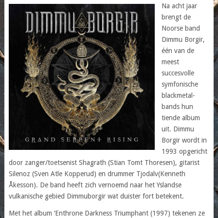
Na acht jaar
brengt de
Noorse band
Dimmu Borgir,
één van de
meest
succesvolle
symfonische
blackmetal-
bands hun
tiende album
uit. Dimmu
Borgir wordt in
1993 opgericht
door zanger/toetsenist Shagrath (Stian Tomt Thoresen), gitarist
Silenoz (Sven Atle Kopperud) en drummer Tjodalv(Kenneth
Åkesson). De band heeft zich vernoemd naar het Yslandse
vulkanische gebied Dimmuborgir wat duister fort betekent.
Met het album ‘Enthrone Darkness Triumphant (1997) tekenen ze