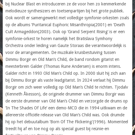
bij Nuclear Blast en introduceren ze de voor hen zo kenmerkende
melodieuze synthesizers en toetsenpartijen bij het grote publiek.
Ook wordt er samengewerkt met volledige symfonie-orkesten zoals
op de albums ‘Puritanical Euphoric Misanthropia(2001) en ‘Death
Cult Armageddon(2003). Ook op ‘Grand Serpent Rising’ is er een
symfonie-orkest te horen namelijk het Bratislava Symhony
Orchestra onder leiding van Gaute Storaas die verantwoordelijk is
voor de arrangementen. De muzikale kruisbestuiving tussen
Dimmu Borgir en Old Man’s Child, de band rondom gitarist en
meesterbrein Galder (Thomas Rune Andersen) is enorm intens.
Galder richt in 1993 Old Man’s Child op. In 2000 sluit hij zich aan
bij Dimmu Borgir als vaste leadgitarist. In 2024 verlaat hij Dimmu
Borgir om zich weer volledig op Old Man’s Child te richten. Tjodalv
(Kenneth Åkesson), de originele drummer van Dimmu Borgir was
de eerste drummer van Old Man’s Child en verzorgde de drums op
‘In The Shades Of Life’ een demo-MCD die in 1994 uitkwam en de
allereerste officiële release van Old Man’s Child was. Ook drumde
hij op het debuutalbum ‘Born Of The Flickering'(1996). Momenteel
treedt hij af en toe nog op als special guest bij reünie-en