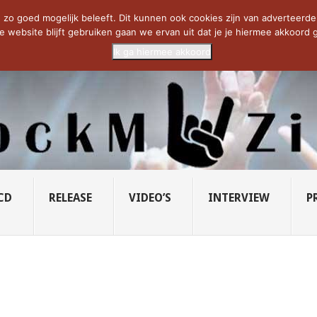
CIETY...
PRIDE OF LIONS – U...
SAVATAGE KOMT TERUG IN 0...
C
zo goed mogelijk beleeft. Dit kunnen ook cookies zijn van adverteerders 
e website blijft gebruiken gaan we ervan uit dat je je hiermee akkoord g
Ik ga hiermee akkoord
CD
RELEASE
VIDEO’S
INTERVIEW
P