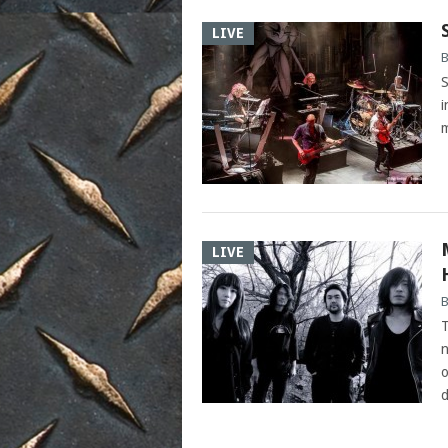
LIVE
B
S
i
m
LIVE
B
T
n
o
d