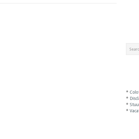
*
Colo
*
Disc
*
Stuu
*
Vaca