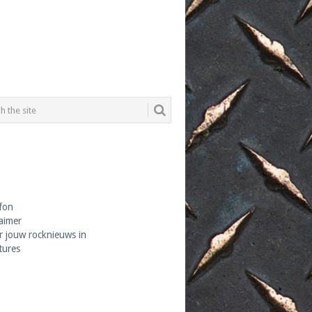
fon
laimer
r jouw rocknieuws in
tures