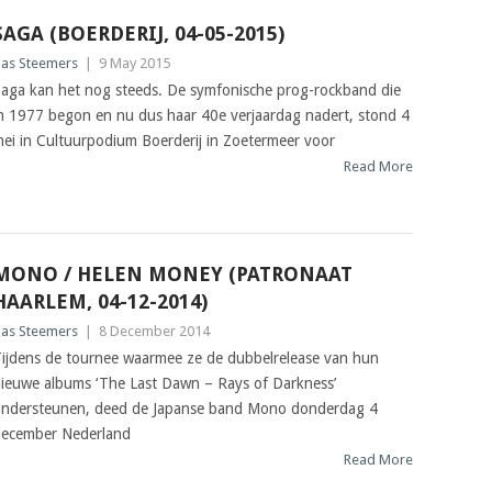
SAGA (BOERDERIJ, 04-05-2015)
as Steemers
|
9 May 2015
aga kan het nog steeds. De symfonische prog-rockband die
n 1977 begon en nu dus haar 40e verjaardag nadert, stond 4
ei in Cultuurpodium Boerderij in Zoetermeer voor
Read More
MONO / HELEN MONEY (PATRONAAT
HAARLEM, 04-12-2014)
as Steemers
|
8 December 2014
ijdens de tournee waarmee ze de dubbelrelease van hun
ieuwe albums ‘The Last Dawn – Rays of Darkness’
ndersteunen, deed de Japanse band Mono donderdag 4
ecember Nederland
Read More