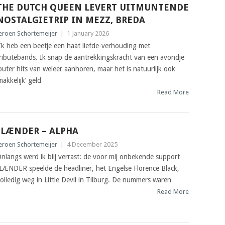
THE DUTCH QUEEN LEVERT UITMUNTENDE
NOSTALGIETRIP IN MEZZ, BREDA
eroen Schortemeijer
|
1 January 2026
k heb een beetje een haat liefde-verhouding met
ributebands. Ik snap de aantrekkingskracht van een avondje
outer hits van weleer aanhoren, maar het is natuurlijk ook
makkelijk’ geld
Read More
ILÆNDER – ALPHA
eroen Schortemeijer
|
4 December 2025
nlangs werd ik blij verrast: de voor mij onbekende support
LÆNDER speelde de headliner, het Engelse Florence Black,
olledig weg in Little Devil in Tilburg. De nummers waren
Read More