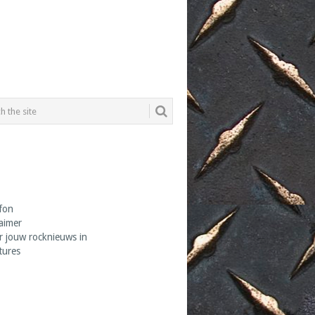
fon
laimer
r jouw rocknieuws in
tures