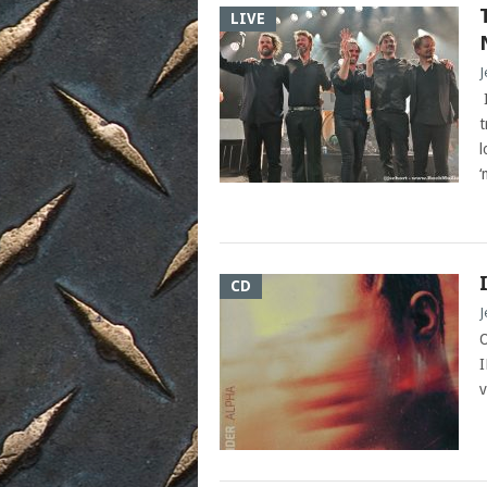
LIVE
J
I
t
l
‘
CD
J
O
I
v