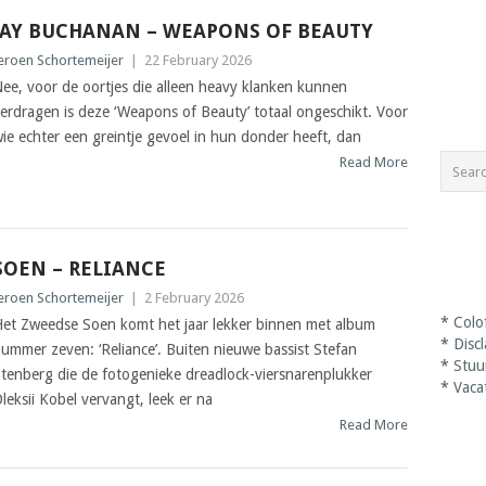
JAY BUCHANAN – WEAPONS OF BEAUTY
eroen Schortemeijer
|
22 February 2026
ee, voor de oortjes die alleen heavy klanken kunnen
erdragen is deze ‘Weapons of Beauty’ totaal ongeschikt. Voor
ie echter een greintje gevoel in hun donder heeft, dan
Read More
SOEN – RELIANCE
eroen Schortemeijer
|
2 February 2026
*
Colo
et Zweedse Soen komt het jaar lekker binnen met album
*
Disc
ummer zeven: ‘Reliance’. Buiten nieuwe bassist Stefan
*
Stuu
tenberg die de fotogenieke dreadlock-viersnarenplukker
*
Vaca
leksii Kobel vervangt, leek er na
Read More