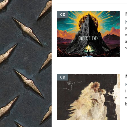
CD
J
K
v
a
s
CD
J
H
v
b