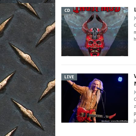
CD
J
G
m
h
LIVE
J
O
z
p
j