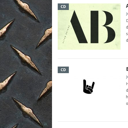
CD
J
D
d
s
d
CD
J
H
d
h
o