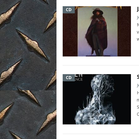
CD
J
N
v
w
CD
J
H
n
S
O