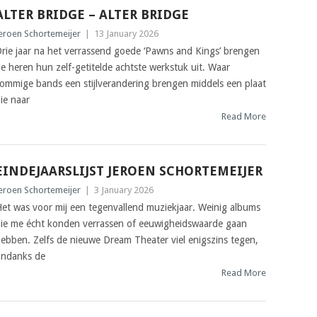
ALTER BRIDGE – ALTER BRIDGE
eroen Schortemeijer
|
13 January 2026
rie jaar na het verrassend goede ‘Pawns and Kings’ brengen
e heren hun zelf-getitelde achtste werkstuk uit. Waar
ommige bands een stijlverandering brengen middels een plaat
ie naar
Read More
EINDEJAARSLIJST JEROEN SCHORTEMEIJER
eroen Schortemeijer
|
3 January 2026
et was voor mij een tegenvallend muziekjaar. Weinig albums
ie me écht konden verrassen of eeuwigheidswaarde gaan
ebben. Zelfs de nieuwe Dream Theater viel enigszins tegen,
ndanks de
Read More