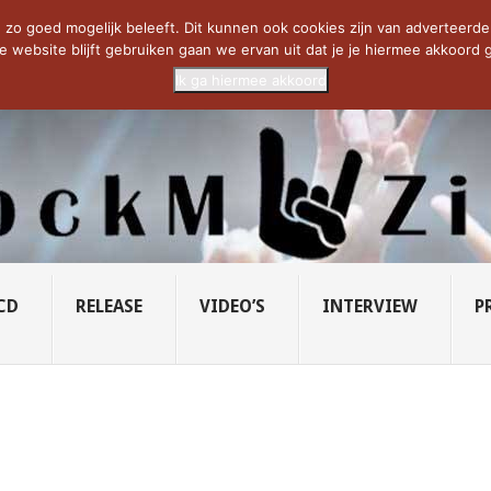
CIETY...
PRIDE OF LIONS – U...
SAVATAGE KOMT TERUG IN 0...
C
zo goed mogelijk beleeft. Dit kunnen ook cookies zijn van adverteerders 
e website blijft gebruiken gaan we ervan uit dat je je hiermee akkoord g
Ik ga hiermee akkoord
CD
RELEASE
VIDEO’S
INTERVIEW
P