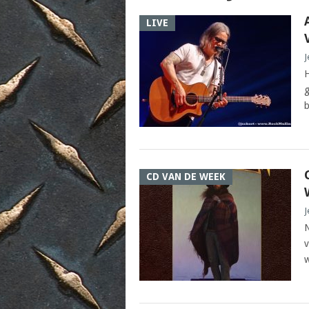
LIVE
J
H
g
b
CD VAN DE WEEK
J
N
v
w