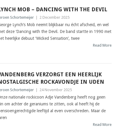
LYNCH MOB – DANCING WITH THE DEVIL
eroen Schortemeijer
|
2 December 2025
eorge Lynch’s Mob neemt blijkbaar nu écht afscheid, en wel
et deze ‘Dancing with the Devil. De band startte in 1990 met
et heerlijke debuut ‘Wicked Sensation’, twee
Read More
VANDENBERG VERZORGT EEN HEERLIJK
NOSTALGISCHE ROCKAVONDJE IN UDEN
eroen Schortemeijer
|
24 November 2025
nze nationale rockicoon Adje Vandenberg heeft nog geen
in om achter de geraniums te zitten, ook al heeft hij de
ensioengerechtigde leeftijd al even overschreden. Maar de
aren
Read More