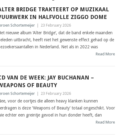
ALTER BRIDGE TRAKTEERT OP MUZIKAAL
VUURWERK IN HALFVOLLE ZIGGO DOME
eroen Schortemeijer
|
23 February 2026
et nieuwe album ‘Alter Bridge’, dat de band enkele maanden
eleden uitbracht, heeft niet het gewenste effect gehad op de
ezoekersaantallen in Nederland. Net als in 2022 was
Read More
CD VAN DE WEEK: JAY BUCHANAN –
WEAPONS OF BEAUTY
eroen Schortemeijer
|
23 February 2026
ee, voor de oortjes die alleen heavy klanken kunnen
erdragen is deze ‘Weapons of Beauty’ totaal ongeschikt. Voor
ie echter een greintje gevoel in hun donder heeft, dan
Read More