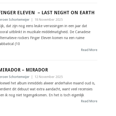
FINGER ELEVEN – LAST NIGHT ON EARTH
eroen Schortemeijer
|
18 November 2025
ijk, dat zijn nog eens leuke verrassingen in een jaar dat
ooral uitblinkt in muzikale middelmatigheid. De Canadese
lternatieve rockers Finger Eleven komen na een ruime
abbatical (10
Read More
MIRADOR – MIRADOR
eroen Schortemeijer
|
12 November 2025
oewel het album inmiddels alweer anderhalve maand oud is,
erdient dit debuut wat extra aandacht, want veel recensies
en ik nog niet tegengekomen. En het is toch eigenlijk
Read More