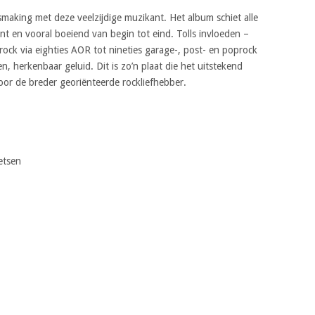
smaking met deze veelzijdige muzikant. Het album schiet alle
nt en vooral boeiend van begin tot eind. Tolls invloeden –
 rock via eighties AOR tot nineties garage-, post- en poprock
, herkenbaar geluid. Dit is zo’n plaat die het uitstekend
or de breder georiënteerde rockliefhebber.
etsen