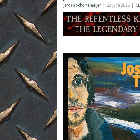
Jeroen Schortemeijer
|
23 June 2026
|
C