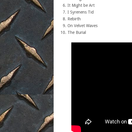
It Might be Art
I Syrenens Tid
Rebirth
On Velvet Waves
The Burial