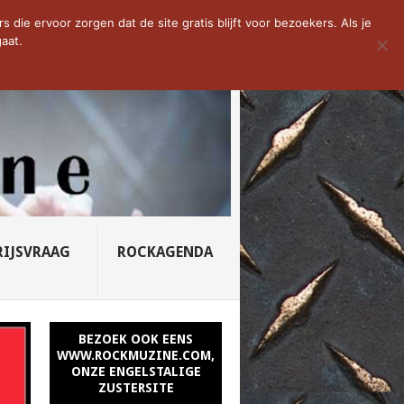
D VAN DE WEEK: SLEEPING...
die ervoor zorgen dat de site gratis blijft voor bezoekers. Als je
aat.
RIJSVRAAG
ROCKAGENDA
BEZOEK OOK EENS
WWW.ROCKMUZINE.COM,
ONZE ENGELSTALIGE
ZUSTERSITE