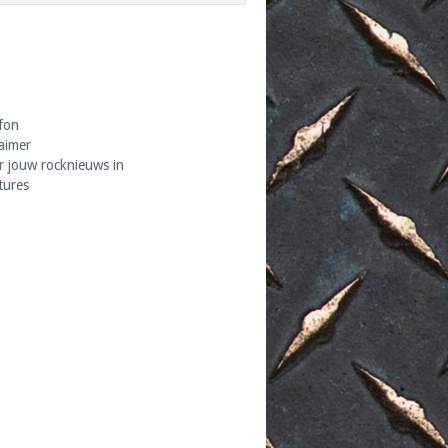
fon
laimer
r jouw rocknieuws in
tures