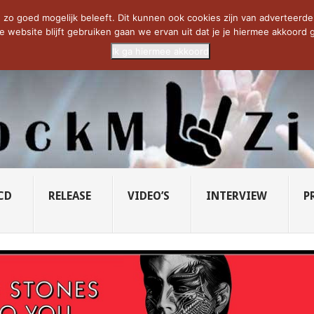
CIETY...
PRIDE OF LIONS – U...
SAVATAGE KOMT TERUG IN 0...
C
zo goed mogelijk beleeft. Dit kunnen ook cookies zijn van adverteerders 
e website blijft gebruiken gaan we ervan uit dat je je hiermee akkoord g
Ik ga hiermee akkoord
CD
RELEASE
VIDEO’S
INTERVIEW
P