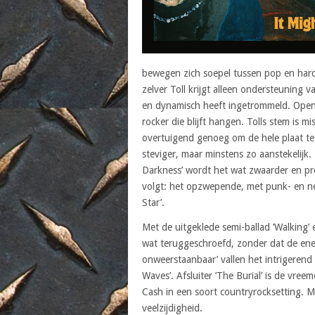
bewegen zich soepel tussen pop en hard(
zelver Toll krijgt alleen ondersteuning 
en dynamisch heeft ingetrommeld. Opene
rocker die blijft hangen. Tolls stem is m
overtuigend genoeg om de hele plaat te
steviger, maar minstens zo aanstekelijk
Darkness’ wordt het wat zwaarder en p
volgt: het opzwepende, met punk- en n
Star’.
Met de uitgeklede semi-ballad ’Walking’
wat teruggeschroefd, zonder dat de ene
onweerstaanbaar’ vallen het intrigerend g
Waves’. Afsluiter ’The Burial’ is de vree
Cash in een soort countryrocksetting. M
veelzijdigheid.