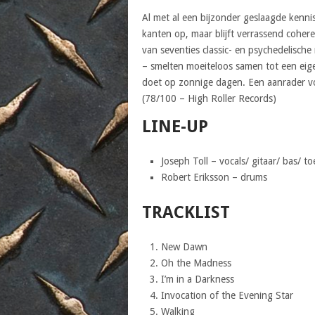
Al met al een bijzonder geslaagde kenni
kanten op, maar blijft verrassend cohere
van seventies classic- en psychedelische
– smelten moeiteloos samen tot een eigen
doet op zonnige dagen. Een aanrader vo
(78/100 – High Roller Records)
LINE-UP
Joseph Toll – vocals/ gitaar/ bas/ to
Robert Eriksson – drums
TRACKLIST
New Dawn
Oh the Madness
I’m in a Darkness
Invocation of the Evening Star
Walking