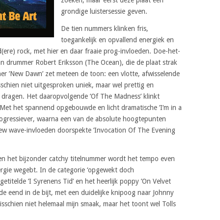
grondige luistersessie geven.
De tien nummers klinken fris,
toegankelijk en opvallend energiek en
ere) rock, met hier en daar fraaie prog-invloeden. Doe-het-
van drummer Robert Eriksson (The Ocean), die de plaat strak
r ’New Dawn’ zet meteen de toon: een vlotte, afwisselende
isschien niet uitgesproken uniek, maar wel prettig en
 dragen. Het daaropvolgende ’Of The Madness’ klinkt
. Met het spannend opgebouwde en licht dramatische ’I’m in a
rogressiever, waarna een van de absolute hoogtepunten
ew wave-invloeden doorspekte ’Invocation Of The Evening
 en het bijzonder catchy titelnummer wordt het tempo even
rgie wegebt. In de categorie ‘opgewekt doch
etitelde ’I Syrenens Tid’ en het heerlijk poppy ’On Velvet
mde eend in de bijt, met een duidelijke knipoog naar Johnny
isschien niet helemaal mijn smaak, maar het toont wel Tolls