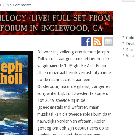
D
|
No Comments
*
Colo
*
Disc
*
Stuu
De voor mij volledig onbekende Joseph
*
Vaca
Toll verrast aangenaam met het heerlijk
wegdraaiende ’It Might Be Art‘. En niet
alleen muzikaal ben ik verrast: afgaande
op de naam dacht ik aan een
Oosterbuur, maar de gitarist, zanger en
songwriter blijkt uit Zweden te komen.
Tot 2019 speelde hij in de
(speed)metalband Enforcer, maar
muzikaal kan dit tweede soloalbum daar
nauwelijks verder van afstaan. Reden
genoeg om ook zijn debuut eens op te
zoeken, maar eerst deze plaat een