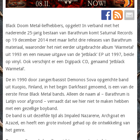
Black Doom Metal-liefhebbers, opgelet! In verband met het
naderende 25-jarig bestaan van Barathrum komt Saturnal Records
op 19 december 2014 met maar liefst drie releases van Barathrum
materiaal, waaronder het niet eerder uitgebrachte album ‘Warmetal’
uit 1993 en een nieuwe uitgave van de ‘Jetblack’ EP uit 1997, beide
op vinyl. Ook verschijnt er een Digipack CD, genaamd ‘Jetblack
Warmetal’.
De in 1990 door zanger/bassist Demonos Sova opgerichte band
uit Kuopio, Finland, in het begin Darkfeast genoemd, is een van de
eerste Finse Black Metal bands. Alleen de naam al – Barathrum is
Latijn voor afgrond – verraadt dat we hier niet te maken hebben
met een gezellige boyband.
De band is uit dezelfde tijd als Impaled Nazarene, Archgoat en
Azazel, en heeft een grote invloed gehad op de ontwikkeling van
het genre.