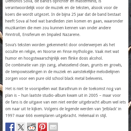
Demonos Sova, de band’s oprichter en mastermind, is
verantwoordelijk voor de muziek en de teksten, alsook voor de
koers die wordt uitgezet. In de bijna 25 jaar dat de band bestaat
heeft Sova al heel wat bandleden zien komen en gaan, waaronder
muzikanten die men zou kunnen kennen van onder andere
Finntroll, Ensiferum en Impaled Nazarene.
Sova’s teksten worden gekenmerkt door onderwerpen als het
occulte en religie, en Noorse en Finse mythologie. Vaak met wat
humor en hoogstwaarschijnlijk een flinke dosis alcohol.
De combinatie van zijn zang, afwisselend clean, grunts en growls,
de tempowisselingen in de muziek en aanstekelijke melodielijnen
zorgen voor een pure old school black metal belevenis.
Het is niet te voorspellen wat Barathrum in de toekomst nog van
plan is – hun laatste studio-album kwam uit in 2005 – maar voor
de fans is de uitgave van een niet eerder uitgebracht album wel iets
om naar uit te kijken. Volgens de legende werden van ‘Jetblack’ in
1997 maar 666 exemplaren uitgebracht. Helemaal in stijl.