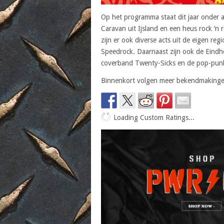
Op het programma staat dit jaar onder a
Caravan uit Ijsland en een heus rock ‘n
zijn er ook diverse acts uit de eigen r
Speedrock. Daarnaast zijn ook de Eindho
coverband Twenty-Sicks en de pop-punk 
Binnenkort volgen meer bekendmakinge
Loading Custom Ratings...