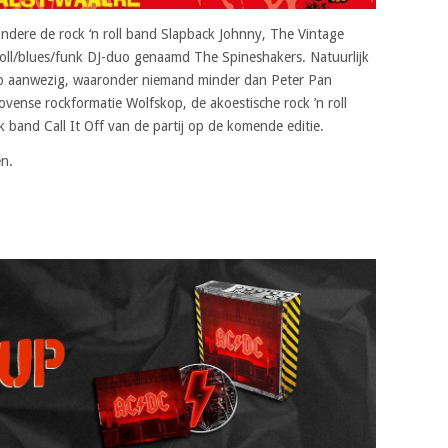
ndere de rock ‘n roll band Slapback Johnny, The Vintage
 roll/blues/funk DJ-duo genaamd The Spineshakers. Natuurlijk
egio aanwezig, waaronder niemand minder dan Peter Pan
vense rockformatie Wolfskop, de akoestische rock ’n roll
band Call It Off van de partij op de komende editie.
n.