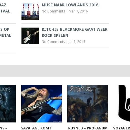
RAZ
MUSE NAAR LOWLANDS 2016
TIVAL
No Comments
|
Mar 7, 2016
S OP
RITCHIE BLACKMORE GAAT WEER
METAL
ROCK SPELEN
No Comments
|
Jul 9, 2015
NS –
SAVATAGE KOMT
RUYNED – PROFANUM
VOYAGER