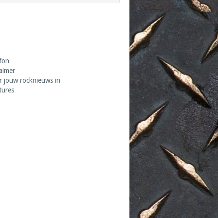
fon
laimer
r jouw rocknieuws in
tures