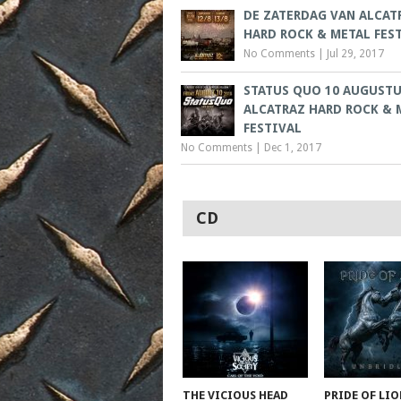
DE ZATERDAG VAN ALCAT
HARD ROCK & METAL FES
No Comments
|
Jul 29, 2017
STATUS QUO 10 AUGUSTU
ALCATRAZ HARD ROCK & 
FESTIVAL
No Comments
|
Dec 1, 2017
CD
THE VICIOUS HEAD
PRIDE OF LIO