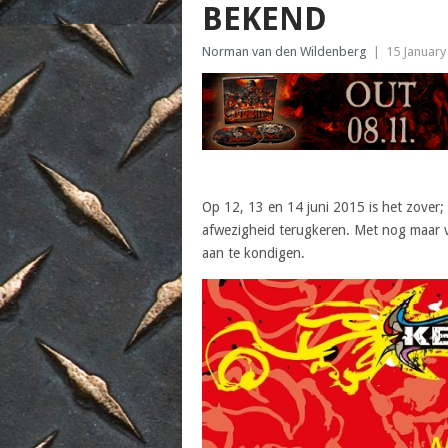
BEKEND
Norman van den Wildenberg
|
15 January
Op 12, 13 en 14 juni 2015 is het zover; 
afwezigheid terugkeren. Met nog maar v
aan te kondigen.