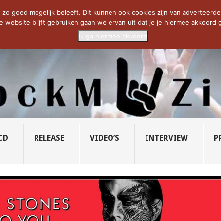
CIETY...
PRIDE OF LIONS – U...
SAVATAGE KOMT TERUG IN 0...
C
zo goed mogelijk beleeft. Dit kunnen ook cookies zijn van adverteerders 
e website blijft gebruiken gaan we ervan uit dat je je hiermee akkoord g
Ik ga hiermee akkoord
CD
RELEASE
VIDEO’S
INTERVIEW
P