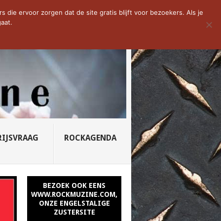
D VAN DE WEEK: SLEEPING...
die ervoor zorgen dat de site gratis blijft voor bezoekers. Als je
aat.
RIJSVRAAG
ROCKAGENDA
BEZOEK OOK EENS
WWW.ROCKMUZINE.COM,
ONZE ENGELSTALIGE
ZUSTERSITE