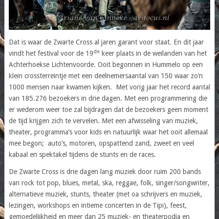
Dat is waar de Zwarte Cross al jaren garant voor staat. En dit jaar
de
vindt het festival voor de 19
keer plaats in de weilanden van het
Achterhoekse Lichtenvoorde. Ooit begonnen in Hummelo op een
klein crossterreintje met een deelnemersaantal van 150 waar zo’n
1000 mensen naar kwamen kijken. Met vorig jaar het record aantal
van 185.276 bezoekers in drie dagen. Met een programmering die
er wederom weer toe zal bijdragen dat de bezoekers geen moment
de tijd krijgen zich te vervelen. Met een afwisseling van muziek,
theater, programma’s voor kids en natuurlijk waar het ooit allemaal
mee begon; auto’s, motoren, opspattend zand, zweet en veel
kabaal en spektakel tijdens de stunts en de races.
De Zwarte Cross is drie dagen lang muziek door ruim 200 bands
van rock tot pop, blues, metal, ska, reggae, folk, singer/songwriter,
alternatieve muziek, stunts, theater (met oa schrijvers en muziek,
lezingen, workshops en intieme concerten in de Tipi), feest,
gemoedelijkheid en meer dan 25 muziek- en theaterpodia en