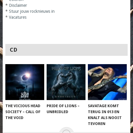
*
Disclaimer
*
Stuur jouw rocknieuws in
*
Vacatures
CD
THE VICIOUS HEAD
PRIDE OF LIONS –
SAVATAGE KOMT
SOCIETY – CALL OF
UNBRIDLED
TERUG IN 013 EN
THE VOID
KNALT ALS NOOIT
TEVOREN