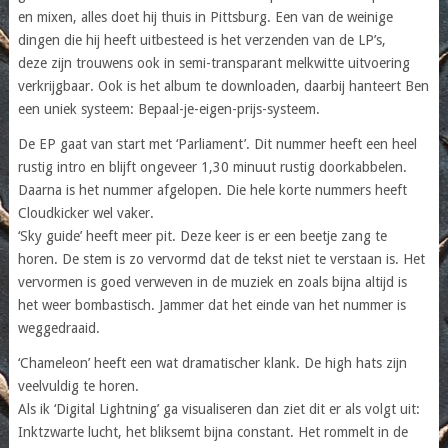
en mixen, alles doet hij thuis in Pittsburg. Een van de weinige
dingen die hij heeft uitbesteed is het verzenden van de LP’s,
deze zijn trouwens ook in semi-transparant melkwitte uitvoering
verkrijgbaar. Ook is het album te downloaden, daarbij hanteert Ben
een uniek systeem: Bepaal-je-eigen-prijs-systeem.
De EP gaat van start met ‘Parliament’. Dit nummer heeft een heel
rustig intro en blijft ongeveer 1,30 minuut rustig doorkabbelen.
Daarna is het nummer afgelopen. Die hele korte nummers heeft
Cloudkicker wel vaker.
‘Sky guide’ heeft meer pit. Deze keer is er een beetje zang te
horen. De stem is zo vervormd dat de tekst niet te verstaan is. Het
vervormen is goed verweven in de muziek en zoals bijna altijd is
het weer bombastisch. Jammer dat het einde van het nummer is
weggedraaid.
‘Chameleon’ heeft een wat dramatischer klank. De high hats zijn
veelvuldig te horen.
Als ik ‘Digital Lightning’ ga visualiseren dan ziet dit er als volgt uit:
Inktzwarte lucht, het bliksemt bijna constant. Het rommelt in de