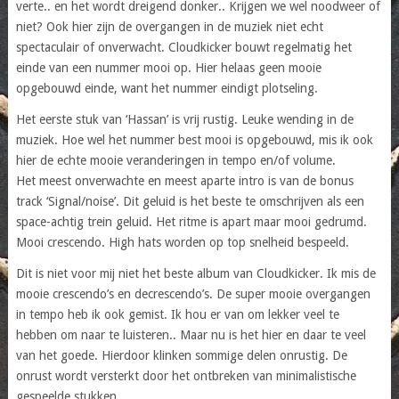
verte.. en het wordt dreigend donker.. Krijgen we wel noodweer of
niet? Ook hier zijn de overgangen in de muziek niet echt
spectaculair of onverwacht. Cloudkicker bouwt regelmatig het
einde van een nummer mooi op. Hier helaas geen mooie
opgebouwd einde, want het nummer eindigt plotseling.
Het eerste stuk van ‘Hassan’ is vrij rustig. Leuke wending in de
muziek. Hoe wel het nummer best mooi is opgebouwd, mis ik ook
hier de echte mooie veranderingen in tempo en/of volume.
Het meest onverwachte en meest aparte intro is van de bonus
track ‘Signal/noise’. Dit geluid is het beste te omschrijven als een
space-achtig trein geluid. Het ritme is apart maar mooi gedrumd.
Mooi crescendo. High hats worden op top snelheid bespeeld.
Dit is niet voor mij niet het beste album van Cloudkicker. Ik mis de
mooie crescendo’s en decrescendo’s. De super mooie overgangen
in tempo heb ik ook gemist. Ik hou er van om lekker veel te
hebben om naar te luisteren.. Maar nu is het hier en daar te veel
van het goede. Hierdoor klinken sommige delen onrustig. De
onrust wordt versterkt door het ontbreken van minimalistische
gespeelde stukken.