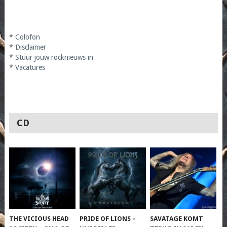
*
Colofon
*
Disclaimer
*
Stuur jouw rocknieuws in
*
Vacatures
CD
THE VICIOUS HEAD
PRIDE OF LIONS –
SAVATAGE KOMT