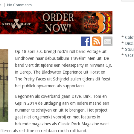
e
|
No Comments
*
Colo
*
Disc
*
Stuu
Op 18 april a.s. brengt rock’n roll band Voltage uit
*
Vaca
Eindhoven haar debuutalbum Travellin’ Men uit. De
band viert dit tijdens een releaseparty in Nirwana OJC
in Lierop. The Blackwater Experience uit Horst en
The Pretty Faces uit Schijndel zullen tijdens dit feest
het publiek opwarmen als supportacts.
Begonnen als coverband gaan Dave, Dirk, Tom en
Gijs in 2014 de uitdaging aan om iedere maand een
nummer te schrijven en uit te brengen. Het project
gaat niet ongemerkt voorbij en met features in
bekende magazines als Classic Rock Magazine weet
fileren als rechttoe en rechtaan rock’n roll band.