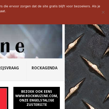
D VAN DE WEEK: SLEEPING...
die ervoor zorgen dat de site gratis blijft voor bezoekers. Als je
aat.
RIJSVRAAG
ROCKAGENDA
BEZOEK OOK EENS
WWW.ROCKMUZINE.COM,
ONZE ENGELSTALIGE
ZUSTERSITE