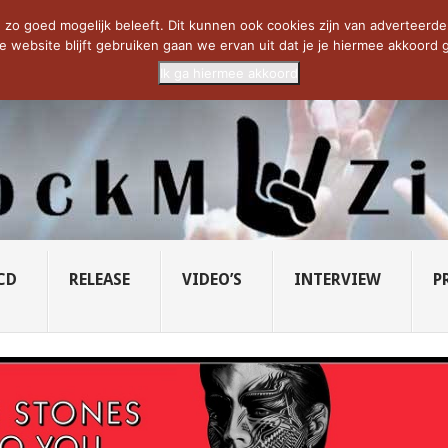
CIETY...
PRIDE OF LIONS – U...
SAVATAGE KOMT TERUG IN 0...
C
zo goed mogelijk beleeft. Dit kunnen ook cookies zijn van adverteerders 
e website blijft gebruiken gaan we ervan uit dat je je hiermee akkoord g
Ik ga hiermee akkoord
CD
RELEASE
VIDEO’S
INTERVIEW
P