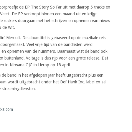
oorproefje de EP The Story So Far uit met daarop 5 tracks en
 Weert. De EP verkoopt binnen een maand uit en krijgt
 de rockers doorgaan met het schrijven en opnemen van nieuw
 de Wit.
n’ Men uit. De albumtitel is gebaseerd op de muzikale reis
t doorgemaakt. Veel vrije tijd van de bandleden werd
ren en opnemen van de nummers. Daarnaast wist de band ook
 buitenland. Voltage is dus rijp voor een grote release. Dat
en in Nirwana OJC in Lierop op 18 april.
e de band in het afgelopen jaar heeft uitgebracht plus een
lbum wordt uitgebracht onder het Def Hank Inc. label en zal
ke streamingdiensten.
cks.com