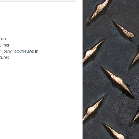
fon
laimer
r jouw rocknieuws in
tures