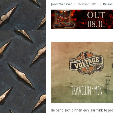
Joost Wijdeven
|
16 March 2015
|
Releas
de band zich binnen een jaar flink te pro