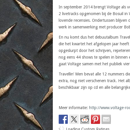
In september 2014 brengt Voltage als v
2 livetracks opgenomen bij de Bosuil in
lovende recensies. Ondertussen blijven
werk in samenwerking met producer Bob
En nu komt dus het debuutalbum Travelli
die het kwartet het afgelopen jaar heef
opgeslurpt door het schrijven, repete
nog eens 44 shows te spelen in binnen en
gaat Voltage samen met het publiek vier
Travellin’ Men bevat alle 12 nummers di
extra, nog niet verschenen track. Het a
beschikbaar zijn op cd en alle belangrij
Meer informatie:
http://www.voltage-ro
Loading Custom Ratings...