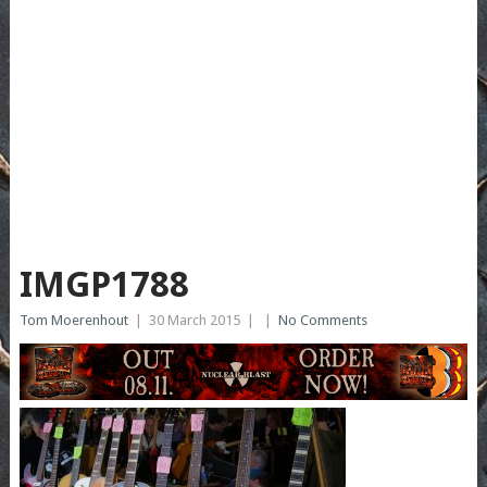
IMGP1788
Tom Moerenhout
|
30 March 2015
|
|
No Comments