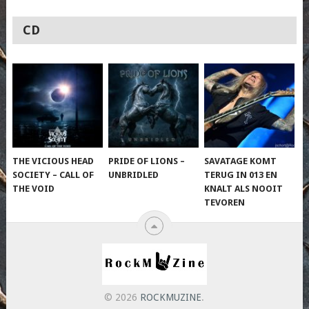
CD
THE VICIOUS HEAD
PRIDE OF LIONS –
SAVATAGE KOMT
SOCIETY – CALL OF
UNBRIDLED
TERUG IN 013 EN
THE VOID
KNALT ALS NOOIT
TEVOREN
© 2026
ROCKMUZINE
.