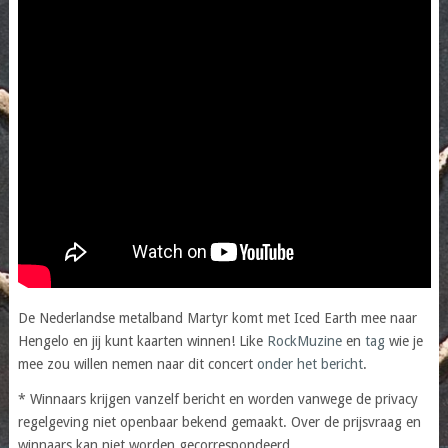
De Nederlandse metalband Martyr komt met Iced Earth mee naar
Hengelo en jij kunt kaarten winnen! Like
RockMuzine
en
tag
wie je
mee zou willen nemen naar dit concert
onder het bericht
.
* Winnaars krijgen vanzelf bericht en worden vanwege de privacy
regelgeving niet openbaar bekend gemaakt. Over de prijsvraag en
winnaars kan niet worden gecorrespondeerd.