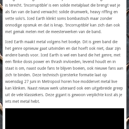
is terecht. ‘Incorruptible’ is een solide metalplaat die brengt wat je
als fan van de band verwacht: solide drumwerk, heavy riffing en
vette solo’s. Iced Earth klinkt soms bombastisch maar zonder
onnodige opsmuk en dat is knap. ‘Incorruptible’ kan zich dan ook
met gemak meten met de meesterwerken van de band.
Iced Earth maakt metal volgens het boekje. Dit is geen band die
het genre opnieuw gaat uitvinden en dat hoeft ook niet, daar zijn
andere bands voor. Iced Earth is wel een band die het genre, met
een flinke dosis power en thrash invloeden, levend houdt en in
staat is om, naast oude fans te blijven boeien, ook nieuwe fans aan
zich te binden. Deze technisch ijzersterke formatie laat op
woensdag 27 juni in Metropool horen hoe moddervet metal live
kan klinken. Naast nieuw werk uiteraard ook een uitgebreide greep
uit de vele klassiekers. Deze gigant is gewoon verplichte kost als je
iets met metal hebt.