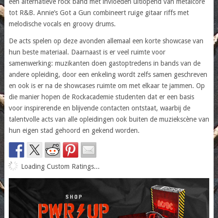
een alternatieve rock band met invloeden uitlopend van metalcore
tot R&B. Annie’s Got a Gun combineert ruige gitaar riffs met
melodische vocals en groovy drums.
De acts spelen op deze avonden allemaal een korte showcase van
hun beste materiaal. Daarnaast is er veel ruimte voor
samenwerking: muzikanten doen gastoptredens in bands van de
andere opleiding, door een enkeling wordt zelfs samen geschreven
en ook is er na de showcases ruimte om met elkaar te jammen. Op
die manier hopen de Rockacademie studenten dat er een basis
voor inspirerende en blijvende contacten ontstaat, waarbij de
talentvolle acts van alle opleidingen ook buiten de muziekscène van
hun eigen stad gehoord en gekend worden.
Loading Custom Ratings...