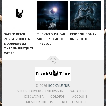
SACRED REICH
THE VICIOUS HEAD
PRIDE OF LIONS –
ZORGT VOOR EEN
SOCIETY – CALL OF
UNBRIDLED
DOORDEWEEKS
THE VOID
THRASH-FEESTJE IN
WEERT
© 2026
ROCKMUZINE
.
STUUR JOUW ROCKNIEUWS IN
VACATURES
DISCLAIMER
COLOFON
ACCOUNT
MEMBERSHIP LIST
REGISTRATION