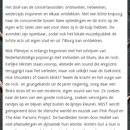
Het doel van de concertavonden: ontmoeten, netwerken,
wederzijds inspireren en elkaar ontdekken. Met een lichte knipoog
naar de concurrentie tussen twee opleidingen en de trots op de
eigen acts: laten zien wat voor vlees zij in de kuip hebben. De
avonden zijn openbaar, zodat ook het lokale muziekpubliek de
tofste acts uit eigen stad en uit Tilburg kan ontdekken.
Nick Pilmeyer is onlangs begonnen met het schrijven van
Nederlandstalige popsongs met invloeden uit blues, ska en rock.
Eerlijke teksten staan voorop, alsmede een sound die enigszins
teruggrijpt naar het verleden, maar ook uitkijkt naar de toekomst.
Hoe Shoulders of Giants klinkt? Neem de kracht en het vuige van
de rock- en grungebands uit de jaren negentig, voeg daar een
flinke dosis lef en een moderne, eigen sound aan toe. Ze zoeken
naar de kern van een goede rocksong, zoeken vervolgens de
randjes op en blijven altijd buiten de lijntjes kleuren. MIST wordt
geïnspireerd door de sferische wereld en muziek van Pink Floyd en
The Alan Parsons Project. De bandleden tonen door middel van
veel afwisselingen en dynamiek hun emotie. Annie’s Got a Gun is