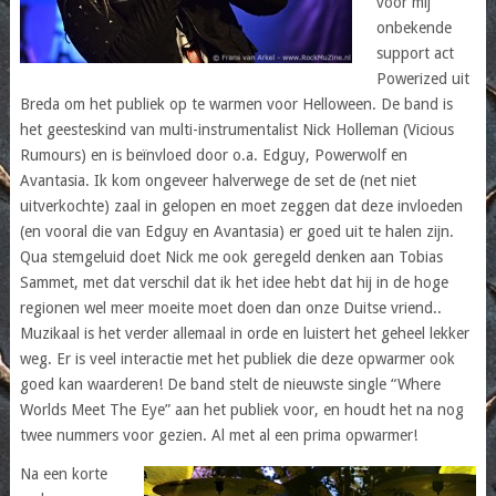
voor mij
onbekende
support act
Powerized uit
Breda om het publiek op te warmen voor Helloween. De band is
het geesteskind van multi-instrumentalist Nick Holleman (Vicious
Rumours) en is beïnvloed door o.a. Edguy, Powerwolf en
Avantasia. Ik kom ongeveer halverwege de set de (net niet
uitverkochte) zaal in gelopen en moet zeggen dat deze invloeden
(en vooral die van Edguy en Avantasia) er goed uit te halen zijn.
Qua stemgeluid doet Nick me ook geregeld denken aan Tobias
Sammet, met dat verschil dat ik het idee hebt dat hij in de hoge
regionen wel meer moeite moet doen dan onze Duitse vriend..
Muzikaal is het verder allemaal in orde en luistert het geheel lekker
weg. Er is veel interactie met het publiek die deze opwarmer ook
goed kan waarderen! De band stelt de nieuwste single “Where
Worlds Meet The Eye” aan het publiek voor, en houdt het na nog
twee nummers voor gezien. Al met al een prima opwarmer!
Na een korte