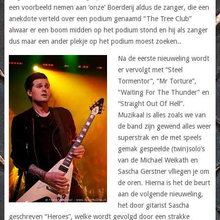
een voorbeeld nemen aan ‘onze’ Boerderij aldus de zanger, die een
anekdote verteld over een podium genaamd “The Tree Club”
alwaar er een boom midden op het podium stond en hij als zanger
dus maar een ander plekje op het podium moest zoeken..
Na de eerste nieuweling wordt
er vervolgt met “Steel
Tormentor”, “Mr Torture”,
“Waiting For The Thunder” en
“Straight Out Of Hell”.
Muzikaal is alles zoals we van
de band zijn gewend alles weer
superstrak en de met speels
gemak gespeelde (twin)solo’s
van de Michael Weikath en
Sascha Gerstner vlliegen je om
de oren. Hierna is het de beurt
aan de volgende nieuweling,
het door gitarist Sascha
geschreven “Heroes”, welke wordt gevolgd door een strakke