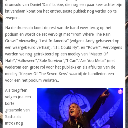
drumsolo van Daniel ‘Dani’ Loebe, die nog een paar keer achter zijn
kit vandaan komt om het enthousiaste publiek nog verder op te
zwepen.
Na de drumsolo komt de rest van de band weer terug op het
podium en wordt de set vervolgt met “From Where The Rain
Grows”,nieuweling “Lost In America” (volgens Andy gebaseerd op
een waargebeurd verhaal), “If I Could Fly”, en “Power”. Vervolgens
worden we nog getrakteerd op een medley van “Master Of
Hate”,”Halloween”,”Sole Survivor”,”I Can”,”Are You Metal” (met
wederom een grote rol voor het publiek) en als afsluiter van de
medley “Keeper Of The Seven Keys” waarbij de bandleden een
voor een het podium verlaten..
Als toegiften
volgen (na een
korte
gitaarsolo van
Sasha als
intro) nog