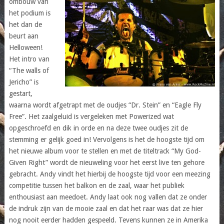
ombouw van
het podium is
het dan de
beurt aan
Helloween!
Het intro van
“The walls of
Jericho” is
gestart,
waarna wordt afgetrapt met de oudjes “Dr. Stein” en “Eagle Fly
Free”. Het zaalgeluid is vergeleken met Powerized wat
opgeschroefd en dik in orde en na deze twee oudjes zit de
stemming er gelijk goed in! Vervolgens is het de hoogste tijd om
het nieuwe album voor te stellen en met de titeltrack “My God-
Given Right” wordt de nieuweling voor het eerst live ten gehore
gebracht. Andy vindt het hierbij de hoogste tijd voor een meezing
competitie tussen het balkon en de zaal, waar het publiek
enthousiast aan meedoet. Andy laat ook nog vallen dat ze onder
de indruk zijn van de mooie zaal en dat het raar was dat ze hier
nog nooit eerder hadden gespeeld. Tevens kunnen ze in Amerika