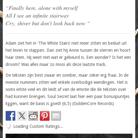
“Finally here, alone with myself
All I see an infinite stairway
Cry, shiver but don’t look back now “
Adam ziet het in ‘The White Stairs’ niet meer zitten en besluit uit
het leven te stappen. Dan ziet hij Anne tussen de sterren en hoort
haar stem. Hij weet niet wat er gebeurd is. Een wonder? Is het een
droom? Was alles maar zo mooi als deze laatste track.
De teksten zijn best zwaar en somber, maar zeker erg fraai. In de
meeste nummers zitten wel enkele overbodige wendingen. Het is
soms ietste veel en dit leidt af van de emotie die de teksten over
had kunnen brengen. Soul Secret laat hier een paar bonuspuntjes
liggen, want de basis is goed! (6,5) (GoldenCore Records)
Loading Custom Ratings...