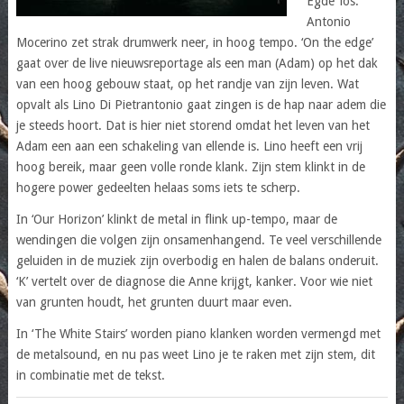
Egde’ los.
Antonio
Mocerino zet strak drumwerk neer, in hoog tempo. ‘On the edge’
gaat over de live nieuwsreportage als een man (Adam) op het dak
van een hoog gebouw staat, op het randje van zijn leven. Wat
opvalt als Lino Di Pietrantonio gaat zingen is de hap naar adem die
je steeds hoort. Dat is hier niet storend omdat het leven van het
Adam een aan een schakeling van ellende is. Lino heeft een vrij
hoog bereik, maar geen volle ronde klank. Zijn stem klinkt in de
hogere power gedeelten helaas soms iets te scherp.
In ‘Our Horizon’ klinkt de metal in flink up-tempo, maar de
wendingen die volgen zijn onsamenhangend. Te veel verschillende
geluiden in de muziek zijn overbodig en halen de balans onderuit.
‘K’ vertelt over de diagnose die Anne krijgt, kanker. Voor wie niet
van grunten houdt, het grunten duurt maar even.
In ‘The White Stairs’ worden piano klanken worden vermengd met
de metalsound, en nu pas weet Lino je te raken met zijn stem, dit
in combinatie met de tekst.