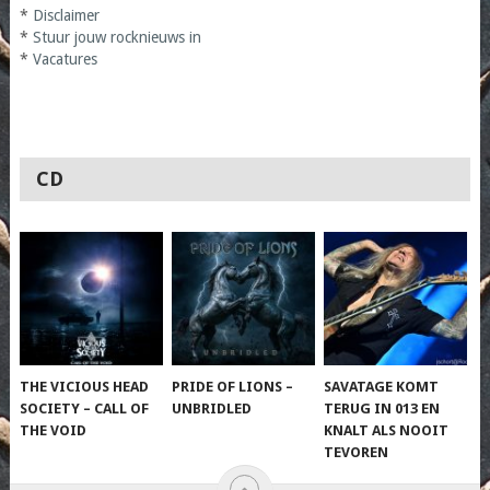
*
Disclaimer
*
Stuur jouw rocknieuws in
*
Vacatures
CD
THE VICIOUS HEAD
PRIDE OF LIONS –
SAVATAGE KOMT
SOCIETY – CALL OF
UNBRIDLED
TERUG IN 013 EN
THE VOID
KNALT ALS NOOIT
TEVOREN