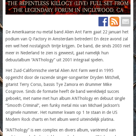
De Amerikaanse nu-metal band Alien Ant Farm gaat 22 januari het
podium van Q-Factory in Amsterdam betreden! En deze avond zal
een wel heel nostalgisch tintje krijgen. De band, die sinds 2003 niet
meer in Nederland te zien is geweest, gaat namelijk hun
debuutalbum “ANThology” uit 2001 integraal spelen.
Het Zuid-Californische viertal Alien Ant Farm werd in 1995
opgericht door de razende singer-songwriter Dryden Mitchell,
gitarist Terry Corso, bassis Tye Zamora en drummer Mike
Cosgrove. Sinds de formatie heeft de band wereldwijd succes
geboekt, met name met hun album ANThology en debuut single
“Smooth Criminal”, een funky metal mix van Michael Jackson’s
originele nummer. Het nummer kwam op 1 te staan in de US
Modern Rock charts en het album werd uiteindelijk platina.
“ANThology” is een complex en divers album, variërend van