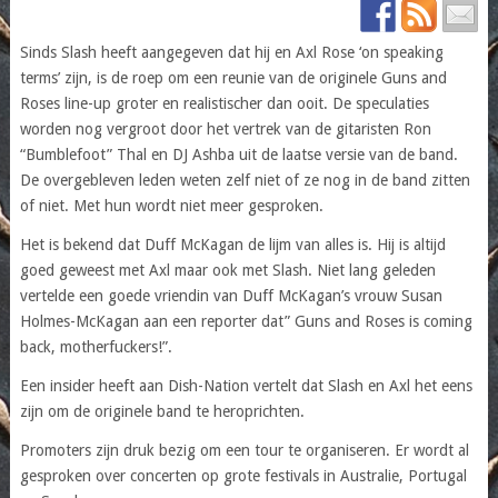
Sinds Slash heeft aangegeven dat hij en Axl Rose ‘on speaking
terms’ zijn, is de roep om een reunie van de originele Guns and
Roses line-up groter en realistischer dan ooit. De speculaties
worden nog vergroot door het vertrek van de gitaristen Ron
“Bumblefoot” Thal en DJ Ashba uit de laatse versie van de band.
De overgebleven leden weten zelf niet of ze nog in de band zitten
of niet. Met hun wordt niet meer gesproken.
Het is bekend dat Duff McKagan de lijm van alles is. Hij is altijd
goed geweest met Axl maar ook met Slash. Niet lang geleden
vertelde een goede vriendin van Duff McKagan’s vrouw Susan
Holmes-McKagan aan een reporter dat” Guns and Roses is coming
back, motherfuckers!”.
Een insider heeft aan Dish-Nation vertelt dat Slash en Axl het eens
zijn om de originele band te heroprichten.
Promoters zijn druk bezig om een tour te organiseren. Er wordt al
gesproken over concerten op grote festivals in Australie, Portugal