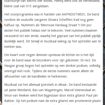
clubtourtje van slechts vier shows. Hierbij werd ook de vernieuwde,
kleine zaal van 013 aangedaan.
Het voorprogramma was in handen van AAPNOOTMIES. De band
rondom de soulvolle zangeres Dinaira Scheffers trad nog geen
halfuur op. Nummers als ‘Mevrouw Vandaag Draait ‘t Om Jou’
wisten het publiek helaas niet te bekoren. Veel nummers kwamen
verassend tot een einde, waarbij het gepraat van het publiek pijnlijk
duidelijk werd. Dit terwijl er muzikaal weinig op het optreden aan te
merken was.
Om kwart over negen dimmen opnieuw de lichten en is het tijd
voor de band waar de bezoekers voor zijn gekomen: Di-rect. De
Haagse groep begon het optreden op een donker podium, volledig
omringd met rook. Tijdens de eerste nummers waren alleen de
silhouetten van de bandleden te herkennen.
Muzikaal zat het allemaal ijzersterk in elkaar. De band bestaande
uit Jamie Westland, Bas van Wageningen, Marcel Veenendaal en
Vince van Reeken werd live bijgestaan door extra gitarist Paul Jan
Bakker. Op het podium nam de extra gitarist een prominente plaats