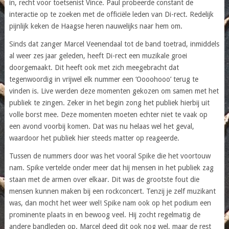
in, recht voor toetsenist Vince. Paul probeerde constant de
interactie op te zoeken met de officiële leden van Di-rect. Redelijk
pijnlijk keken de Haagse heren nauwelijks naar hem om.
Sinds dat zanger Marcel Veenendaal tot de band toetrad, inmiddels
al weer zes jaar geleden, heeft Di-rect een muzikale groei
doorgemaakt. Dit heeft ook met zich meegebracht dat
tegenwoordig in vrijwel elk nummer een ‘Oooohooo’ terug te
vinden is. Live werden deze momenten gekozen om samen met het
publiek te zingen. Zeker in het begin zong het publiek hierbij uit
volle borst mee. Deze momenten moeten echter niet te vaak op
een avond voorbij komen. Dat was nu helaas wel het geval,
waardoor het publiek hier steeds matter op reageerde.
Tussen de nummers door was het vooral Spike die het voortouw
nam. Spike vertelde onder meer dat hij mensen in het publiek zag
staan met de armen over elkaar. Dit was de grootste fout die
mensen kunnen maken bij een rockconcert. Tenzij je zelf muzikant
was, dan mocht het weer wel! Spike nam ook op het podium een
prominente plaats in en bewoog veel. Hij zocht regelmatig de
andere bandleden op. Marcel deed dit ook nog wel, maar de rest