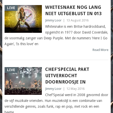
WHITESNAKE NOG LANG
LIVE
NIET UITGEBLUST IN 013
Jimmy Loor
|
13 August 2016
Whitesnake is een Britse hardrockband,
opgericht in 1977 door David Coverdale,
de voormalig zanger van Deep Purple. Met de nummers ‘Here I Go
Again’, ‘Is this love’ en
Read More
CHEF’SPECIAL PAKT
LIVE
UITVERKOCHT
DOORNROOSJE IN
Jimmy Loor
|
12 May 2016
Chef’Special werd in 2008 gevormd door
de vijf muzikale vrienden. Hun muziekstijl is een combinatie van
verschillende genres, zoals funk, rap en pop, met rock en een
beetje