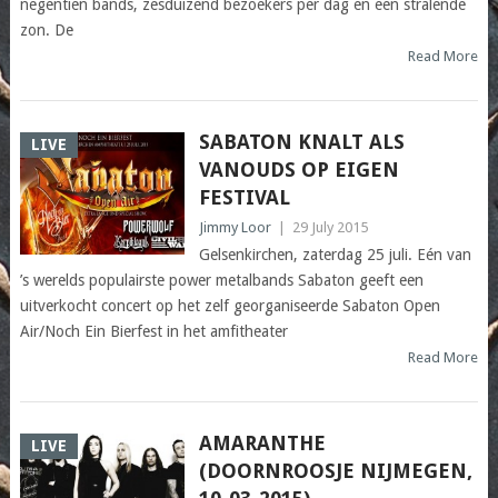
negentien bands, zesduizend bezoekers per dag en een stralende
zon. De
Read More
SABATON KNALT ALS
LIVE
VANOUDS OP EIGEN
FESTIVAL
Jimmy Loor
|
29 July 2015
Gelsenkirchen, zaterdag 25 juli. Eén van
’s werelds populairste power metalbands Sabaton geeft een
uitverkocht concert op het zelf georganiseerde Sabaton Open
Air/Noch Ein Bierfest in het amfitheater
Read More
AMARANTHE
LIVE
(DOORNROOSJE NIJMEGEN,