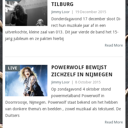
TILBURG
Jimmy Loor
|
19 December 2015
Donderdagavond 17 december sloot Di-
rect hun muzikale jaar af in een
uitverkochte, kleine zaal van 013. Dit jaar vierde de band het 15-
jarig jubileum en ze pakten hierbij
Read More
POWERWOLF BEWIJST
LIVE
ZICHZELF IN NIJMEGEN
Jimmy Loor
|
8 October 2015
Op zondagavond 4 oktober stond
powermetalband Powerwolf in
Doornroosje, Nijmegen. Powerwolf staat bekend om het hebben
van donkere thema’s en beelden , zowel muzikaal als tekstueel. De
Duitsers
Read More