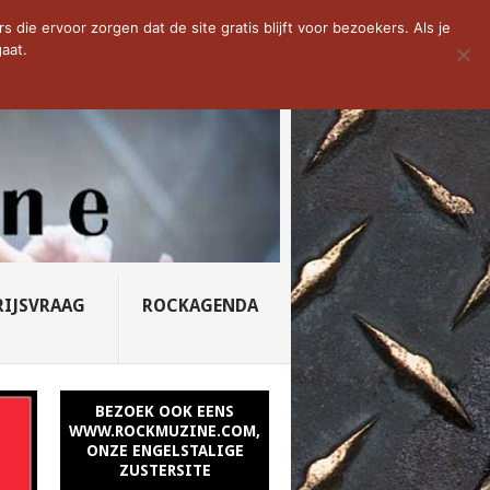
D VAN DE WEEK: SLEEPING...
die ervoor zorgen dat de site gratis blijft voor bezoekers. Als je
aat.
RIJSVRAAG
ROCKAGENDA
BEZOEK OOK EENS
WWW.ROCKMUZINE.COM,
ONZE ENGELSTALIGE
ZUSTERSITE