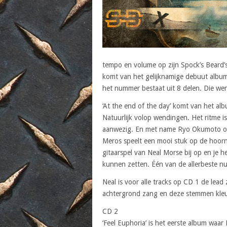
tempo en volume op zijn Spock’s Beard’s
komt van het gelijknamige debuut album
het nummer bestaat uit 8 delen. Die wen
‘At the end of the day’ komt van het alb
Natuurlijk volop wendingen. Het ritme 
aanwezig. En met name Ryo Okumoto op 
Meros speelt een mooi stuk op de hoorn.
gitaarspel van Neal Morse bij op en je 
kunnen zetten. Één van de allerbeste 
Neal is voor alle tracks op CD 1 de lea
achtergrond zang en deze stemmen kleur
CD 2
‘Feel Euphoria’ is het eerste album waar