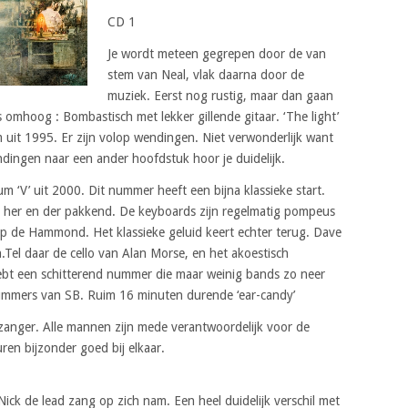
CD 1
Je wordt meteen gegrepen door de van
stem van Neal, vlak daarna door de
muziek. Eerst nog rustig, maar dan gaan
 omhoog : Bombastisch met lekker gillende gitaar. ‘The light’
 uit 1995. Er zijn volop wendingen. Niet verwonderlijk want
dingen naar een ander hoofdstuk hoor je duidelijk.
um ‘V’ uit 2000. Dit nummer heeft een bijna klassieke start.
is her en der pakkend. De keyboards zijn regelmatig pompeus
de Hammond. Het klassieke geluid keert echter terug. Dave
Tel daar de cello van Alan Morse, en het akoestisch
hebt een schitterend nummer die maar weinig bands zo neer
nummers van SB. Ruim 16 minuten durende ‘ear-candy’
d zanger. Alle mannen zijn mede verantwoordelijk voor de
en bijzonder goed bij elkaar.
 Nick de lead zang op zich nam. Een heel duidelijk verschil met