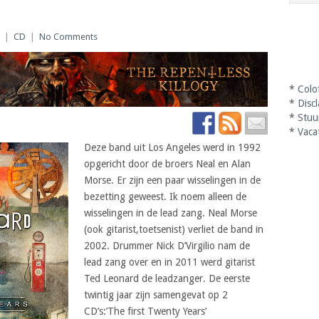
|
CD
|
No Comments
*
Colo
*
Disc
*
Stuu
*
Vaca
Deze band uit Los Angeles werd in 1992
opgericht door de broers Neal en Alan
Morse. Er zijn een paar wisselingen in de
bezetting geweest. Ik noem alleen de
wisselingen in de lead zang. Neal Morse
(ook gitarist,toetsenist) verliet de band in
2002. Drummer Nick D’Virgilio nam de
lead zang over en in 2011 werd gitarist
Ted Leonard de leadzanger. De eerste
twintig jaar zijn samengevat op 2
CD’s:’The first Twenty Years’