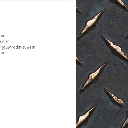
fon
laimer
r jouw rocknieuws in
tures