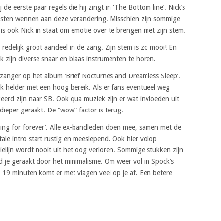
de eerste paar regels die hij zingt in ‘The Bottom line’. Nick’s
oesten wennen aan deze verandering. Misschien zijn sommige
is ook Nick in staat om emotie over te brengen met zijn stem.
 redelijk groot aandeel in de zang. Zijn stem is zo mooi! En
ck zijn diverse snaar en blaas instrumenten te horen.
zanger op het album ‘Brief Nocturnes and Dreamless Sleep’.
 Ook helder met een hoog bereik. Als er fans eventueel weg
keerd zijn naar SB. Ook qua muziek zijn er wat invloeden uit
 dieper geraakt. De “wow” factor is terug.
lling for forever’. Alle ex-bandleden doen mee, samen met de
ale intro start rustig en meeslepend. Ook hier volop
lijn wordt nooit uit het oog verloren. Sommige stukken zijn
je geraakt door het minimalisme. Om weer vol in Spock’s
 19 minuten komt er met vlagen veel op je af. Een betere