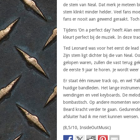
de stem van Neal. Dat merk je meteen bij 
stem klinkt minder helder. Veel fans m
fans er nooit aan gewend geraakt. Toch 
Tijdens ‘On a perfect day’ heeft Alan een
kleurt perfect bij de muziek. In deze tra
Ted Leonard was voor het eerst de lead 
Zijn stem ligt dichter bij die van Neal.
gelopen waren, zullen die vast terug ge
de eerste 9 jaar te horen. Je wordt weer
Er staat één nieuwe track op, en wel ‘Fa
huidige bandleden. Het lange instrument
wendingen en veel keyboards. De melodie
bombastisch. Op andere momenten word 
Beard kracht verder te gaan. Gedurende
afsluiter had ik me niet kunnen wensen.
(8,5/10, InsideOutMusic)