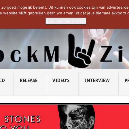
CIETY...
PRIDE OF LIONS – U...
SAVATAGE KOMT TERUG IN 0...
C
zo goed mogelijk beleeft. Dit kunnen ook cookies zijn van adverteerders 
e website blijft gebruiken gaan we ervan uit dat je je hiermee akkoord g
Ik ga hiermee akkoord
CD
RELEASE
VIDEO’S
INTERVIEW
P