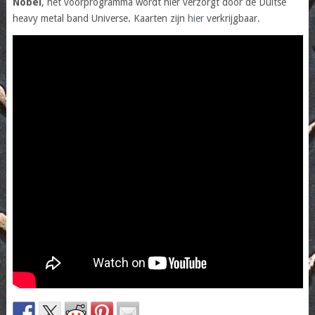
Nobel
, het voorprogramma wordt hier verzorgt door de Duitse
heavy metal band Universe. Kaarten zijn
hier
verkrijgbaar.