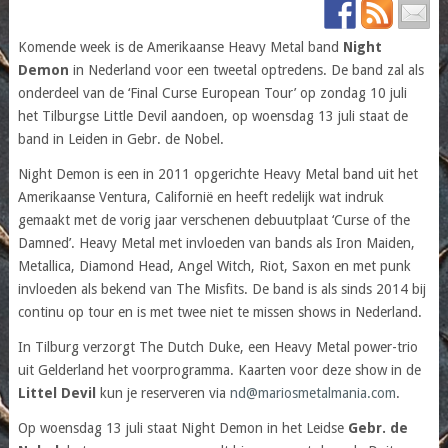
Komende week is de Amerikaanse Heavy Metal band
Night
Demon
in Nederland voor een tweetal optredens. De band zal als
onderdeel van de ‘Final Curse European Tour’ op zondag 10 juli
het Tilburgse Little Devil aandoen, op woensdag 13 juli staat de
band in Leiden in Gebr. de Nobel.
Night Demon is een in 2011 opgerichte Heavy Metal band uit het
Amerikaanse Ventura, Californië en heeft redelijk wat indruk
gemaakt met de vorig jaar verschenen debuutplaat ‘Curse of the
Damned’. Heavy Metal met invloeden van bands als Iron Maiden,
Metallica, Diamond Head, Angel Witch, Riot, Saxon en met punk
invloeden als bekend van The Misfits. De band is als sinds 2014 bij
continu op tour en is met twee niet te missen shows in Nederland.
In Tilburg verzorgt The Dutch Duke, een Heavy Metal power-trio
uit Gelderland het voorprogramma. Kaarten voor deze show in de
Littel Devil
kun je reserveren via
nd@mariosmetalmania.com
.
Op woensdag 13 juli staat Night Demon in het Leidse
Gebr. de