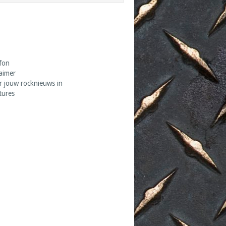
fon
laimer
r jouw rocknieuws in
tures