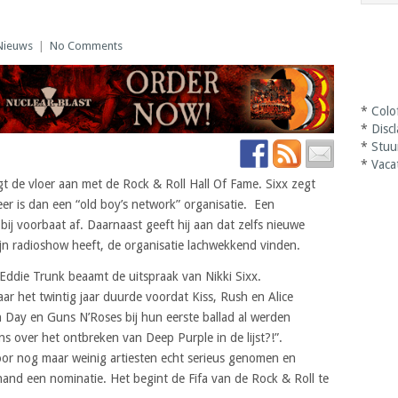
Nieuws
|
No Comments
*
Colo
*
Disc
*
Stuu
*
Vaca
gt de vloer aan met de Rock & Roll Hall Of Fame. Sixx zegt
eer is dan een “old boy’s network” organisatie. Een
bij voorbaat af. Daarnaast geeft hij aan dat zelfs nieuwe
 zijn radioshow heeft, de organisatie lachwekkend vinden.
Eddie Trunk beaamt de uitspraak van Nikki Sixx.
r het twintig jaar duurde voordat Kiss, Rush en Alice
 Day en Guns N’Roses bij hun eerste ballad al werden
s over het ontbreken van Deep Purple in de lijst?!”.
or nog maar weinig artiesten echt serieus genomen en
and een nominatie. Het begint de Fifa van de Rock & Roll te