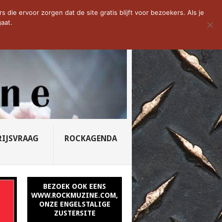
D VAN DE WEEK: SLEEPING...
die ervoor zorgen dat de site gratis blijft voor bezoekers. Als je
aat.
RIJSVRAAG
ROCKAGENDA
BEZOEK OOK EENS
WWW.ROCKMUZINE.COM,
ONZE ENGELSTALIGE
ZUSTERSITE