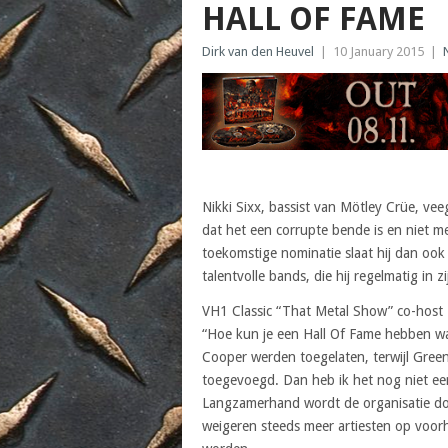
HALL OF FAME
Dirk van den Heuvel
|
10 January 2015
|
Nikki Sixx, bassist van
Mötley Crüe
, vee
dat het een corrupte bende is en niet m
toekomstige nominatie slaat hij dan ook 
talentvolle bands, die hij regelmatig in
VH1 Classic “That Metal Show” co-host 
“Hoe kun je een Hall Of Fame hebben waa
Cooper werden toegelaten, terwijl Green
toegevoegd. Dan heb ik het nog niet een
Langzamerhand wordt de organisatie do
weigeren steeds meer artiesten op voorh