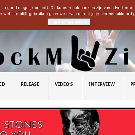
CIETY...
PRIDE OF LIONS – U...
SAVATAGE KOMT TERUG IN 0...
C
zo goed mogelijk beleeft. Dit kunnen ook cookies zijn van adverteerders 
e website blijft gebruiken gaan we ervan uit dat je je hiermee akkoord g
Ik ga hiermee akkoord
CD
RELEASE
VIDEO’S
INTERVIEW
P