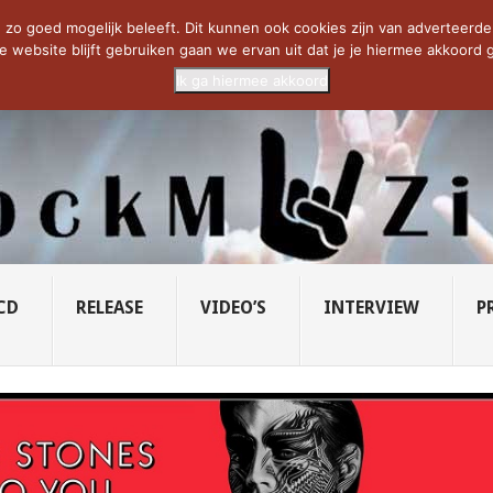
CIETY...
PRIDE OF LIONS – U...
SAVATAGE KOMT TERUG IN 0...
C
zo goed mogelijk beleeft. Dit kunnen ook cookies zijn van adverteerders 
e website blijft gebruiken gaan we ervan uit dat je je hiermee akkoord g
Ik ga hiermee akkoord
CD
RELEASE
VIDEO’S
INTERVIEW
P