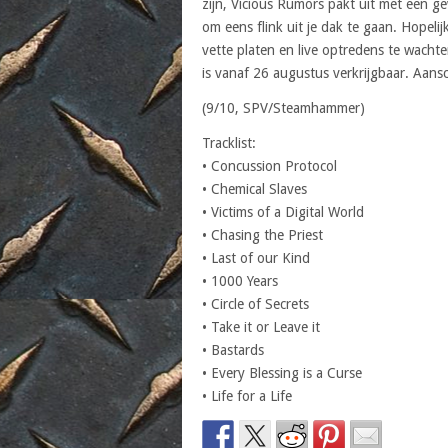
zijn, Vicious Rumors pakt uit met een g
om eens flink uit je dak te gaan. Hopelij
vette platen en live optredens te wachte
is vanaf 26 augustus verkrijgbaar. Aansch
(9/10, SPV/Steamhammer)
Tracklist:
• Concussion Protocol
• Chemical Slaves
• Victims of a Digital World
• Chasing the Priest
• Last of our Kind
• 1000 Years
• Circle of Secrets
• Take it or Leave it
• Bastards
• Every Blessing is a Curse
• Life for a Life