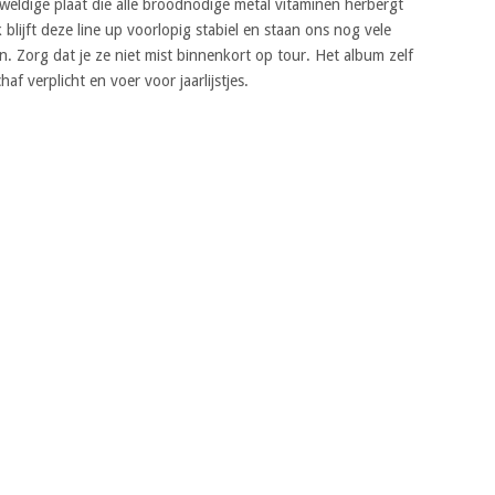
eweldige plaat die alle broodnodige metal vitaminen herbergt
k blijft deze line up voorlopig stabiel en staan ons nog vele
n. Zorg dat je ze niet mist binnenkort op tour. Het album zelf
af verplicht en voer voor jaarlijstjes.