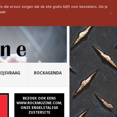
D VAN DE WEEK: SLEEPING...
die ervoor zorgen dat de site gratis blijft voor bezoekers. Als je
aat.
RIJSVRAAG
ROCKAGENDA
BEZOEK OOK EENS
WWW.ROCKMUZINE.COM,
ONZE ENGELSTALIGE
ZUSTERSITE