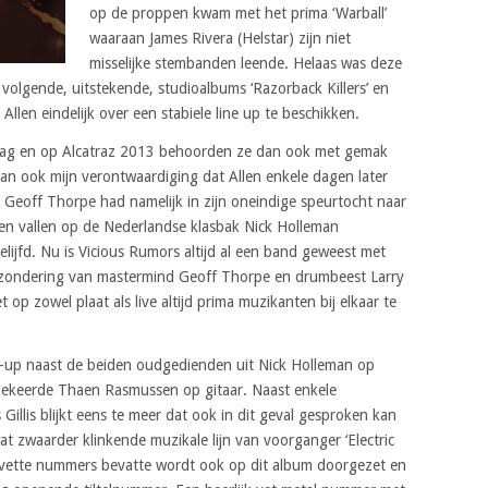
op de proppen kwam met het prima ‘Warball’
waaraan James Rivera (Helstar) zijn niet
misselijke stembanden leende. Helaas was deze
volgende, uitstekende, studioalbums ‘Razorback Killers’ en
Allen eindelijk over een stabiele line up te beschikken.
dag en op Alcatraz 2013 behoorden ze dan ook met gemak
an ook mijn verontwaardiging dat Allen enkele dagen later
 Geoff Thorpe had namelijk in zijn oneindige speurtocht naar
aten vallen op de Nederlandse klasbak Nick Holleman
lijfd. Nu is Vicious Rumors altijd al een band geweest met
itzondering van mastermind Geoff Thorpe en drumbeest Larry
p zowel plaat als live altijd prima muzikanten bij elkaar te
ne-up naast de beiden oudgedienden uit Nick Holleman op
gekeerde Thaen Rasmussen op gitaar. Naast enkele
illis blijkt eens te meer dat ook in dit geval gesproken kan
t zwaarder klinkende muzikale lijn van voorganger ‘Electric
rvette nummers bevatte wordt ook op dit album doorgezet en