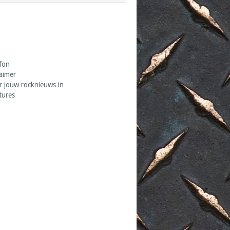
fon
laimer
r jouw rocknieuws in
tures