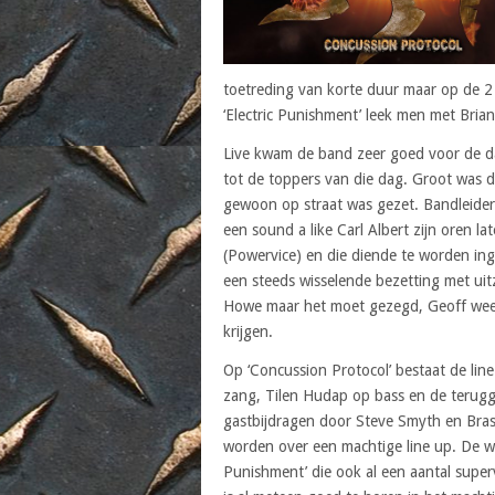
toetreding van korte duur maar op de 2 
‘Electric Punishment’ leek men met Brian 
Live kwam de band zeer goed voor de 
tot de toppers van die dag. Groot was d
gewoon op straat was gezet. Bandleider
een sound a like Carl Albert zijn oren l
(Powervice) en die diende te worden inge
een steeds wisselende bezetting met u
Howe maar het moet gezegd, Geoff weet o
krijgen.
Op ‘Concussion Protocol’ bestaat de li
zang, Tilen Hudap op bass en de terug
gastbijdragen door Steve Smyth en Bras G
worden over een machtige line up. De wa
Punishment’ die ook al een aantal supe