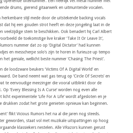
ig openende tiltelnummer. Een heerlijk vet metal nummer met
uwende drums, gierend gitaarwerk en uitmuntende vocalen.
 herkenbare stijl mede door de uitstekende backing vocals
t dat hij een gouden strot heeft en deze jongeling laat in de
n veelzijdige stem te beschikken. Ook benadert hij Carl Albert
jvoorbeeld de toekomstige live kraker ‘Take It Or Leave It’,
Rumors nummer dat zo op ‘Digital Dictator’ had kunnen
djes en messcherpe solo’s zijn te horen in furieuze up tempo
en het geniale, wellicht beste nummer ‘Chasing The Priest’.
n de loodzware beukers ‘Victims Of A Digital World’ en
 waard. De band neemt wat gas terug op ‘Circle Of Secrets’ en
wat te eenvoudige meezinger die vooral uitblinkt door de
ck. Op ‘Every Blessing Is A Curse’ worden nog even alle
licht experimentele ‘Life For A Life’ wordt afgesloten en je
 te drukken zodat het grote genieten opnieuw kan beginnen.
ment’ flikt Vicious Rumors het na al die jaren nog steeds.
ter geworden, staat vol met muzikale uitspattingen op hoog
orgaande klassiekers nestelen. Alle VRazors kunnen gerust