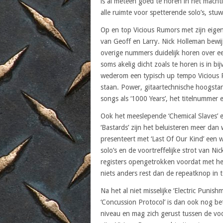
is al meteen goed te horen in het macht
alle ruimte voor spetterende solo’s, st
Op en top Vicious Rumors met zijn eigen
van Geoff en Larry. Nick Holleman bewijs
overige nummers duidelijk horen over ee
soms akelig dicht zoals te horen is in bi
wederom een typisch up tempo Vicious 
staan. Power, gitaartechnische hoogstan
songs als ‘1000 Years’, het titelnummer 
Ook het meeslepende ‘Chemical Slaves’ e
‘Bastards’ zijn het beluisteren meer dan
presenteert met ‘Last Of Our Kind’ een 
solo’s en de voortreffelijke strot van Ni
registers opengetrokken voordat met het 
niets anders rest dan de repeatknop in
Na het al niet misselijke ‘Electric Punish
‘Concussion Protocol’ is dan ook nog be
niveau en mag zich gerust tussen de vo