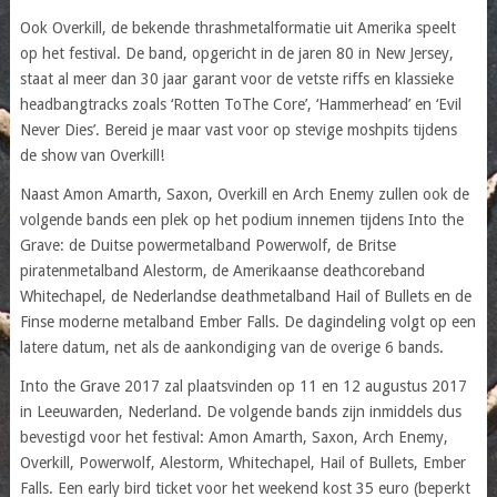
Ook Overkill, de bekende thrashmetalformatie uit Amerika speelt
op het festival. De band, opgericht in de jaren 80 in New Jersey,
staat al meer dan 30 jaar garant voor de vetste riffs en klassieke
headbangtracks zoals ‘Rotten ToThe Core’, ‘Hammerhead’ en ‘Evil
Never Dies’. Bereid je maar vast voor op stevige moshpits tijdens
de show van Overkill!
Naast Amon Amarth, Saxon, Overkill en Arch Enemy zullen ook de
volgende bands een plek op het podium innemen tijdens Into the
Grave: de Duitse powermetalband Powerwolf, de Britse
piratenmetalband Alestorm, de Amerikaanse deathcoreband
Whitechapel, de Nederlandse deathmetalband Hail of Bullets en de
Finse moderne metalband Ember Falls. De dagindeling volgt op een
latere datum, net als de aankondiging van de overige 6 bands.
Into the Grave 2017 zal plaatsvinden op 11 en 12 augustus 2017
in Leeuwarden, Nederland. De volgende bands zijn inmiddels dus
bevestigd voor het festival: Amon Amarth, Saxon, Arch Enemy,
Overkill, Powerwolf, Alestorm, Whitechapel, Hail of Bullets, Ember
Falls. Een early bird ticket voor het weekend kost 35 euro (beperkt