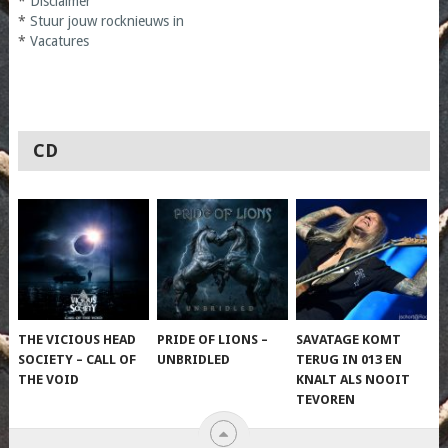
*
Disclaimer
*
Stuur jouw rocknieuws in
*
Vacatures
CD
THE VICIOUS HEAD
PRIDE OF LIONS –
SAVATAGE KOMT
SOCIETY – CALL OF
UNBRIDLED
TERUG IN 013 EN
THE VOID
KNALT ALS NOOIT
TEVOREN