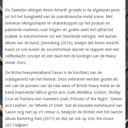
De Zweedse vikingen Amon Amarth groeide in de afgelopen jaren
uit tot het boegbeeld van de scandinavische metal scene. Met
immense vikingschepen en drakenkoppen op het podium en
pakkende nummers over krijgers en goden weet het vijftal het
publiek te transformeren tot een feestende menigte. Het laatste
album van de band, Jomsviking (2016), bewijst dat Amon Amarth
naast ze ook buiten de succesformule durven te stappen met een
zelfbedacht concept en een duet met de koningin van de heavy
metal: Doro.
De Britse heavymetalband Saxon is de hoofdact van de
vrijdagavond van het festival. Deze veteranen worden gezien als
een van de pioniers van de new wave of British heavy metal en de
band inspireerde talloze grote acts zoals Metallica, Sodom, Motley
Crue en Pantera met nummers zoals ‘Princess of the Night’, ‘Denim
and Leather’, en ‘Wheels of Steel’. Dat de klassieke metalsound van
Saxon nog niet op z’n retour is, bewijzen de Britten met het laatste
album Battering Ram (2015) en dat zal ook op Into the Grave
2017 blijken!