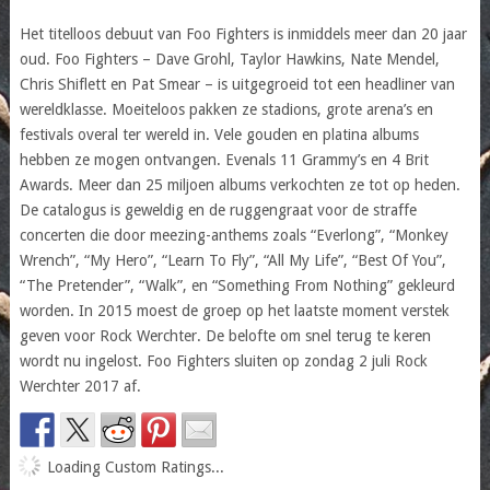
Het titelloos debuut van Foo Fighters is inmiddels meer dan 20 jaar
oud. Foo Fighters – Dave Grohl, Taylor Hawkins, Nate Mendel,
Chris Shiflett en Pat Smear – is uitgegroeid tot een headliner van
wereldklasse. Moeiteloos pakken ze stadions, grote arena’s en
festivals overal ter wereld in. Vele gouden en platina albums
hebben ze mogen ontvangen. Evenals 11 Grammy’s en 4 Brit
Awards. Meer dan 25 miljoen albums verkochten ze tot op heden.
De catalogus is geweldig en de ruggengraat voor de straffe
concerten die door meezing-anthems zoals “Everlong”, “Monkey
Wrench”, “My Hero”, “Learn To Fly”, “All My Life”, “Best Of You”,
“The Pretender”, “Walk”, en “Something From Nothing” gekleurd
worden. In 2015 moest de groep op het laatste moment verstek
geven voor Rock Werchter. De belofte om snel terug te keren
wordt nu ingelost. Foo Fighters sluiten op zondag 2 juli Rock
Werchter 2017 af.
Loading Custom Ratings...